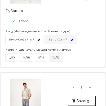
Рубашка
: 1 dona..
Rang (Индивидуальные для Номенклатуры)
Бело-Кофейный
Бело-Синий
Hajmi (Индивидуальные для Номенклатуры)
L/50
M/48
S/46
XL/52
-
+
Savatga