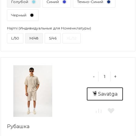
Голубой
Синий
Темно-Синий
Черный
Hajmi (Индивидуальные для Номенклатуры)
L/50
M/48
S/46
XL/52
-
+
Savatga
Рубашка