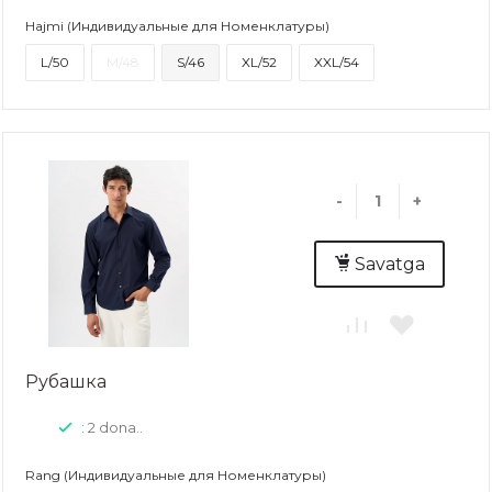
Hajmi (Индивидуальные для Номенклатуры)
L/50
M/48
S/46
XL/52
XXL/54
-
+
Savatga
Рубашка
: 2 dona..
Rang (Индивидуальные для Номенклатуры)