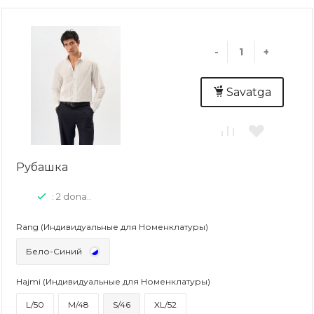
-
+
Savatga
Рубашка
: 2 dona..
Rang (Индивидуальные для Номенклатуры)
Бело-Синий
Hajmi (Индивидуальные для Номенклатуры)
L/50
M/48
S/46
XL/52