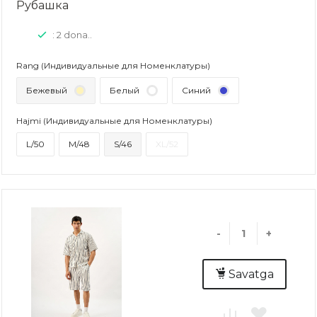
Рубашка
: 2 dona..
Rang (Индивидуальные для Номенклатуры)
Бежевый
Белый
Синий
Hajmi (Индивидуальные для Номенклатуры)
L/50
M/48
S/46
XL/52
-
+
Savatga