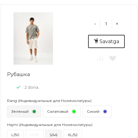
-
+
Savatga
Рубашка
: 2 dona..
Rang (Индивидуальные для Номенклатуры)
Зеленый
Салатовый
Синий
Hajmi (Индивидуальные для Номенклатуры)
L/50
M/48
S/46
XL/52