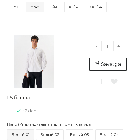
L/50
M/48
S/46
XL/52
XXL/54
-
+
Savatga
Рубашка
: 2 dona..
Rang (Индивидуальные для Номенклатуры)
Белый 01
Белый 02
Белый 03
Белый 04