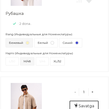
Рубашка
: 2 dona..
Rang (Индивидуальные для Номенклатуры)
Бежевый
Белый
Синий
Hajmi (Индивидуальные для Номенклатуры)
L/50
M/48
S/46
XL/52
-
+
Savatga