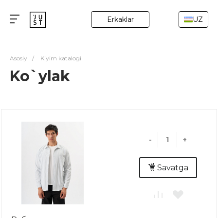
Erkaklar
UZ
Asosiy
/
Kiyim katalogi
Ko`ylak
-
+
Savatga