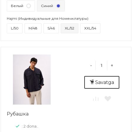
Белый
Синий
Hajmi (Индивидуальные для Номенклатуры)
L/50
M/48
S/46
XL/52
XXL/54
-
+
Savatga
Рубашка
: 2 dona..