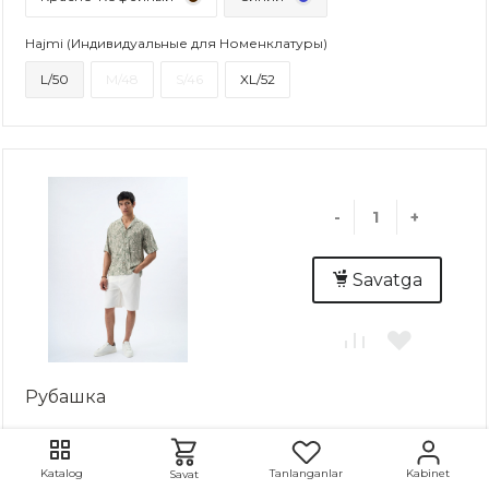
Hajmi (Индивидуальные для Номенклатуры)
L/50
M/48
S/46
XL/52
-
+
Savatga
Рубашка
: 1 dona..
Tanlanganlar
Kabinet
Katalog
Savat