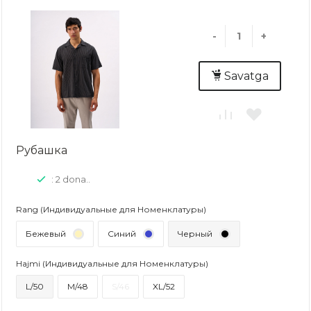
-
+
Savatga
Рубашка
: 2 dona..
Rang (Индивидуальные для Номенклатуры)
Бежевый
Синий
Черный
Hajmi (Индивидуальные для Номенклатуры)
L/50
M/48
S/46
XL/52