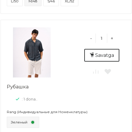
L/50
M/48
S/46
XL/52
-
+
Savatga
Рубашка
: 1 dona..
Rang (Индивидуальные для Номенклатуры)
Зеленый