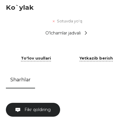
Ko`ylak
Sotuvda yo'q
O'lchamlar jadvali
To'lov usullari
Yetkazib berish
Sharhlar
Fikr qoldiring