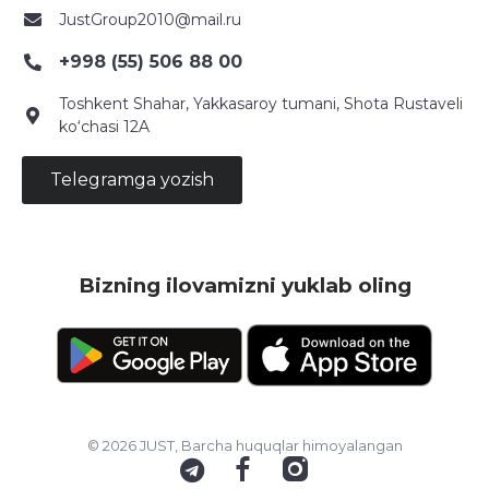
JustGroup2010@mail.ru
+998 (55) 506 88 00
Toshkent Shahar, Yakkasaroy tumani, Shota Rustaveli
ko‘chasi 12A
Telegramga yozish
Bizning ilovamizni yuklab oling
© 2026 JUST, Barcha huquqlar himoyalangan