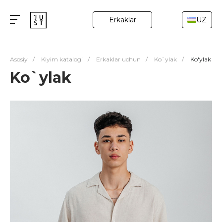
Erkaklar
UZ
Asosiy
/
Kiyim katalogi
/
Erkaklar uchun
/
Ko`ylak
/
Ko'ylak
Ko`ylak