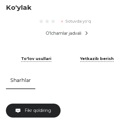
Ko'ylak
Sotuvda yo'q
O'lchamlar jadvali
To'lov usullari
Yetkazib berish
Sharhlar
Fikr qoldiring