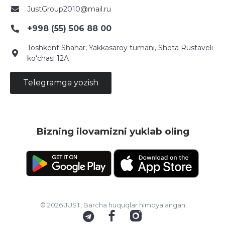
JustGroup2010@mail.ru
+998 (55) 506 88 00
Toshkent Shahar, Yakkasaroy tumani, Shota Rustaveli
ko‘chasi 12A
Telegramga yozish
Bizning ilovamizni yuklab oling
© 2026 JUST, Barcha huquqlar himoyalangan