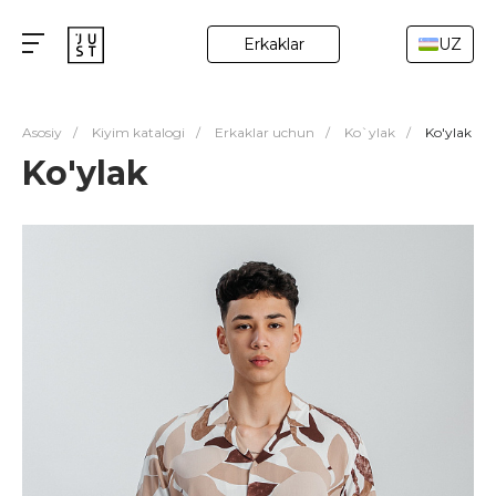
Erkaklar
UZ
Asosiy
/
Kiyim katalogi
/
Erkaklar uchun
/
Ko`ylak
/
Ko'ylak
Ko'ylak