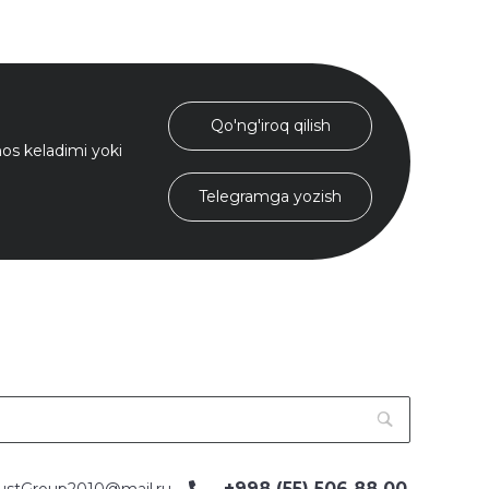
Qo'ng'iroq qilish
s keladimi yoki
Telegramga yozish
+998 (55) 506 88 00
ustGroup2010@mail.ru