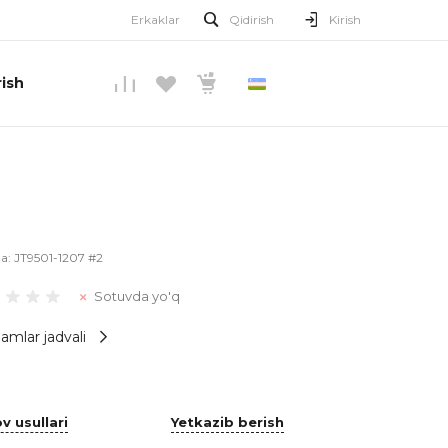
Erkaklar
Qidirish
Kirish
ish
O’ZBEKCHA
la:
JT9501-1207 #2
Sotuvda yo'q
amlar jadvali
v usullari
Yetkazib berish