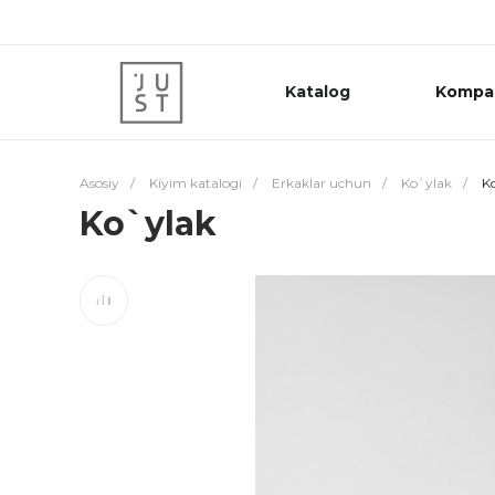
Katalog
Kompa
Asosiy
/
Kiyim katalogi
/
Erkaklar uchun
/
Ko`ylak
/
Ko
Ko`ylak