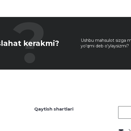
Ushbu mahsulot sizga mo
lahat kerakmi?
yo'qmi deb o'ylaysizmi?
Qaytish shartlari
J