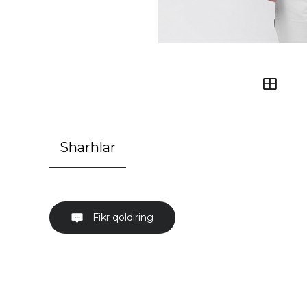
Sharhlar
Fikr qoldiring