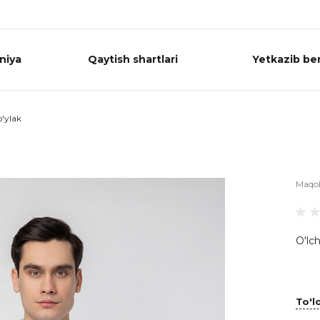
niya
Qaytish shartlari
Yetkazib ber
'ylak
Maqo
O'lch
To'lo