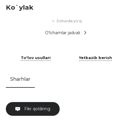
Ko`ylak
Sotuvda yo'q
O'lchamlar jadvali
To'lov usullari
Yetkazib berish
Sharhlar
Fikr qoldiring