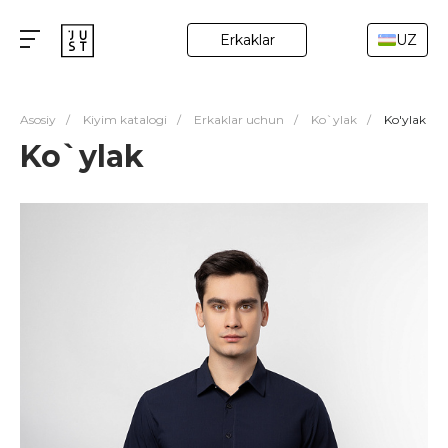
Erkaklar
UZ
Asosiy
/
Kiyim katalogi
/
Erkaklar uchun
/
Ko`ylak
/
Ko'ylak
Ko`ylak