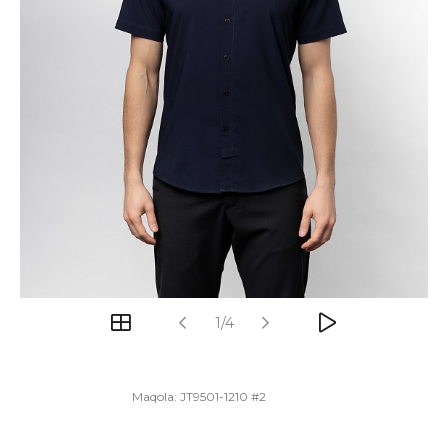
1/4
Maqola:
JT9501-1210 #2