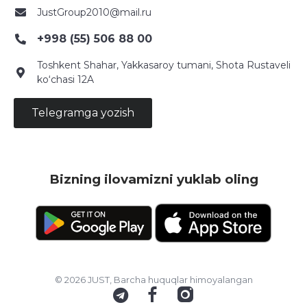
JustGroup2010@mail.ru
+998 (55) 506 88 00
Toshkent Shahar, Yakkasaroy tumani, Shota Rustaveli
ko‘chasi 12A
Telegramga yozish
Bizning ilovamizni yuklab oling
© 2026 JUST, Barcha huquqlar himoyalangan