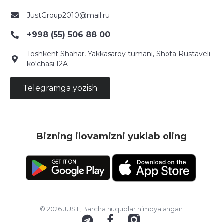
JustGroup2010@mail.ru
+998 (55) 506 88 00
Toshkent Shahar, Yakkasaroy tumani, Shota Rustaveli
ko‘chasi 12A
Telegramga yozish
Bizning ilovamizni yuklab oling
© 2026 JUST, Barcha huquqlar himoyalangan