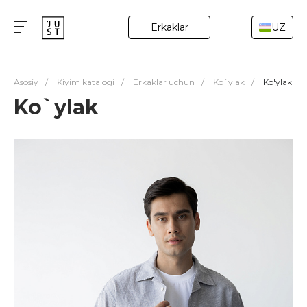
Erkaklar
UZ
Asosiy
/
Kiyim katalogi
/
Erkaklar uchun
/
Ko`ylak
/
Ko'ylak
Ko`ylak