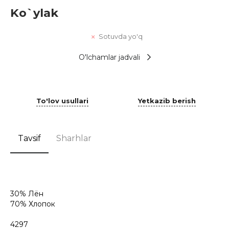
Ko`ylak
Sotuvda yo'q
O'lchamlar jadvali
To'lov usullari
Yetkazib berish
Tavsif
Sharhlar
30% Лён
70% Хлопок
4297