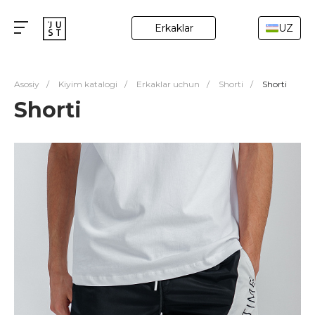
Erkaklar
UZ
Asosiy
/
Kiyim katalogi
/
Erkaklar uchun
/
Shorti
/
Shorti
Shorti