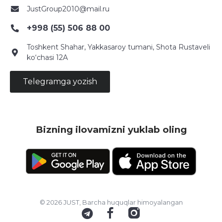
JustGroup2010@mail.ru
+998 (55) 506 88 00
Toshkent Shahar, Yakkasaroy tumani, Shota Rustaveli
ko‘chasi 12A
Telegramga yozish
Bizning ilovamizni yuklab oling
© 2026 JUST, Barcha huquqlar himoyalangan