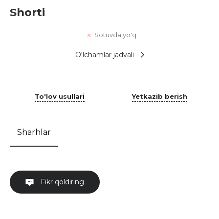
Shorti
Sotuvda yo'q
O'lchamlar jadvali
To'lov usullari
Yetkazib berish
Sharhlar
Fikr qoldiring