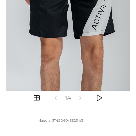
1/4
Maqola:
JT42060-SS23 #3