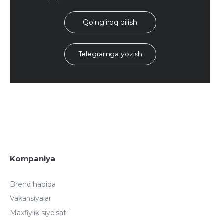
Qo'ng'iroq qilish
Telegramga yozish
Kompaniya
Brend haqida
Vakansiyalar
Maxfiylik siyoisati