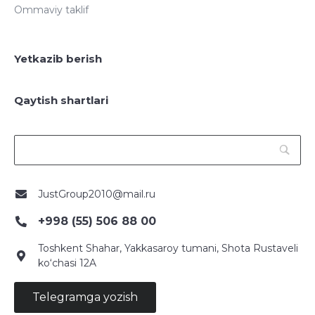
Ommaviy taklif
Yetkazib berish
Qaytish shartlari
JustGroup2010@mail.ru
+998 (55) 506 88 00
Toshkent Shahar, Yakkasaroy tumani, Shota Rustaveli
ko‘chasi 12A
Telegramga yozish