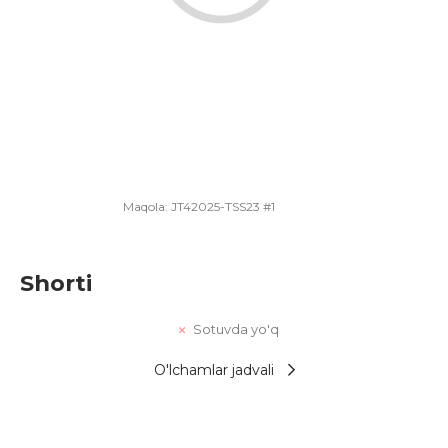
Maqola:
JT42025-TSS23 #1
Shorti
Sotuvda yo'q
O'lchamlar jadvali