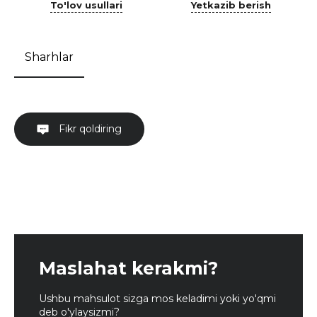
To'lov usullari
Yetkazib berish
Sharhlar
Fikr qoldiring
Maslahat kerakmi?
Ushbu mahsulot sizga mos keladimi yoki yo'qmi
deb o'ylaysizmi?