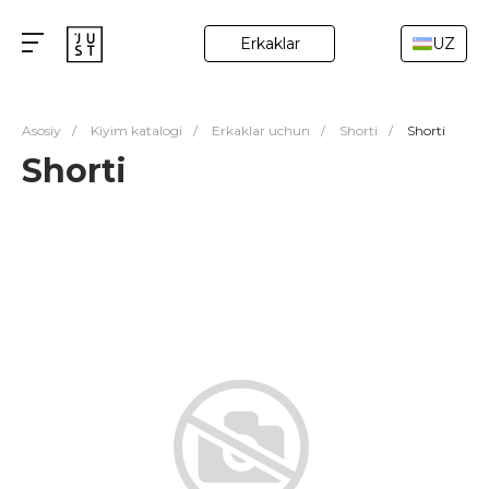
Erkaklar
UZ
Asosiy
/
Kiyim katalogi
/
Erkaklar uchun
/
Shorti
/
Shorti
Shorti