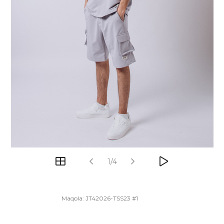
1/4
Maqola:
JT42026-TSS23 #1