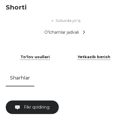
Shorti
Sotuvda yo'q
O'lchamlar jadvali
To'lov usullari
Yetkazib berish
Sharhlar
Fikr qoldiring