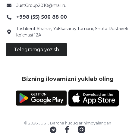
JustGroup2010@mail.ru
+998 (55) 506 88 00
Toshkent Shahar, Yakkasaroy tumani, Shota Rustaveli
ko‘chasi 12A
Telegramga yozish
Bizning ilovamizni yuklab oling
© 2026 JUST, Barcha huquqlar himoyalangan