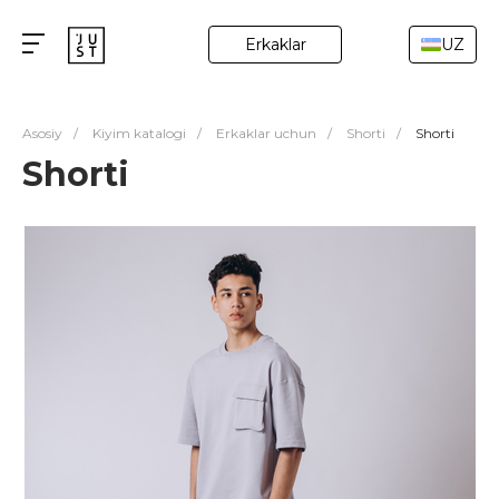
Erkaklar
UZ
Asosiy
/
Kiyim katalogi
/
Erkaklar uchun
/
Shorti
/
Shorti
Shorti