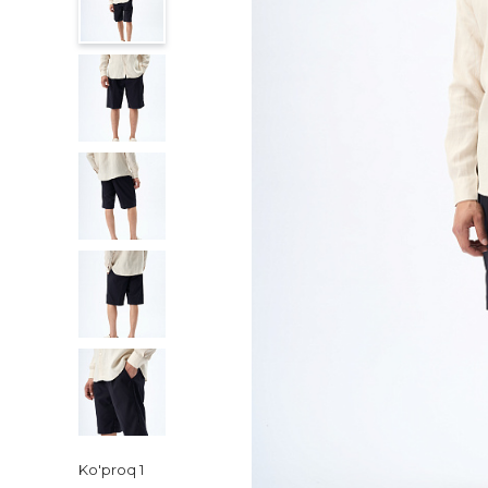
Ko'proq
1