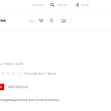
Erkaklar
Qidirish
Kirish
ish
O’ZBEKCHA
la:
JT9602-4608
Sotuvda bor: 1 dona.
289 900.00
0%
 (Индивидуальные для Номенклатуры)