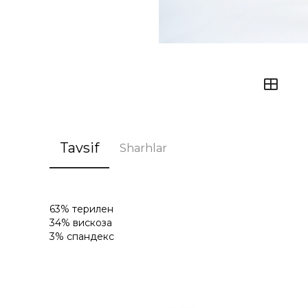
Tavsif
Sharhlar
63% терилен
34% вискоза
3% спандекс