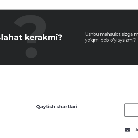
Ushbu mahsulot sizga mo
lahat kerakmi?
yo'qmi deb o'ylaysizmi?
Qaytish shartlari
J