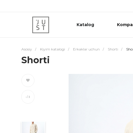
Katalog
Kompa
Asosiy
/
Kiyim katalogi
/
Erkaklar uchun
/
Shorti
/
Sho
Shorti