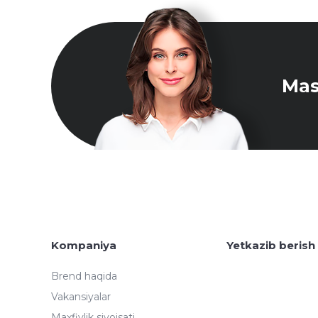
Mas
Kompaniya
Yetkazib berish
Brend haqida
Vakansiyalar
Maxfiylik siyoisati