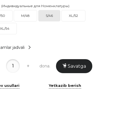
i (Индивидуальные для Номенклатуры)
/50
M/48
S/46
XL/52
XL/54
amlar jadvali
+
dona.
Savatga
v usullari
Yetkazib berish