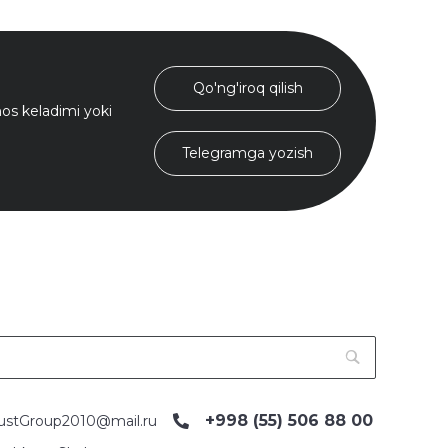
Qo'ng'iroq qilish
s keladimi yoki
Telegramga yozish
+998 (55) 506 88 00
ustGroup2010@mail.ru