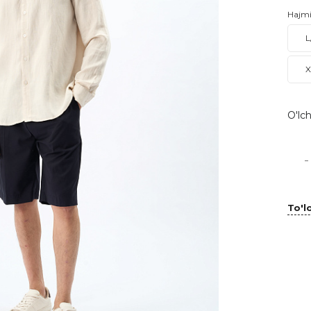
Hajm
L
X
O'lch
-
To'lo