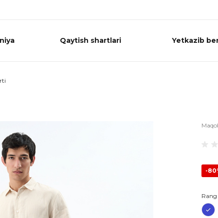
niya
Qaytish shartlari
Yetkazib ber
rti
Maqo
-8
Rang