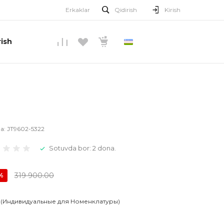
Erkaklar
Qidirish
Kirish
ish
O’ZBEKCHA
la:
JT9602-5322
Sotuvda bor: 2 dona.
319 900.00
%
 (Индивидуальные для Номенклатуры)