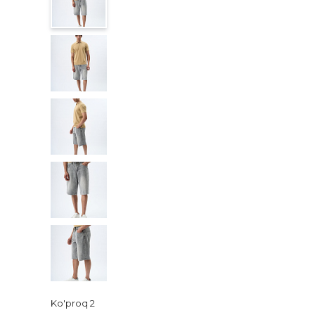
Ko'proq
2