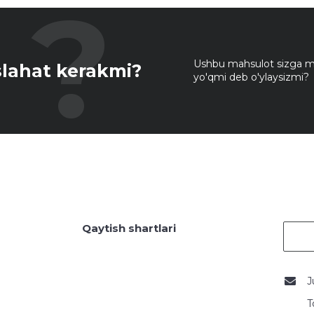
Ushbu mahsulot sizga mo
lahat kerakmi?
yo'qmi deb o'ylaysizmi?
Qaytish shartlari
J
T