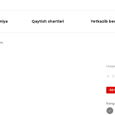
niya
Qaytish shartlari
Yetkazib ber
rti
Maqo
-50
Rang