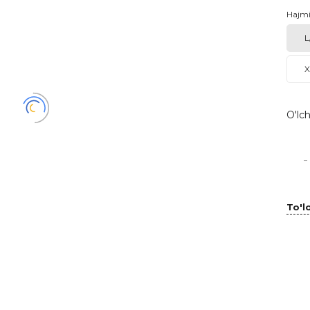
Hajm
L
X
O'lch
-
To'lo