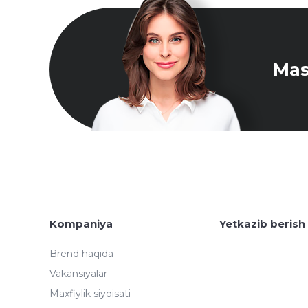
Mas
Kompaniya
Yetkazib berish
Brend haqida
Vakansiyalar
Maxfiylik siyoisati