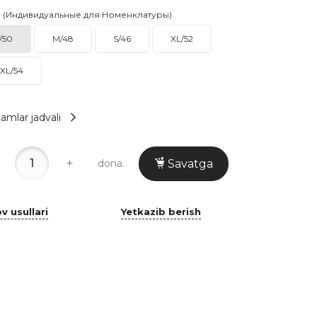
i (Индивидуальные для Номенклатуры)
/50
M/48
S/46
XL/52
XL/54
amlar jadvali
+
dona.
Savatga
v usullari
Yetkazib berish