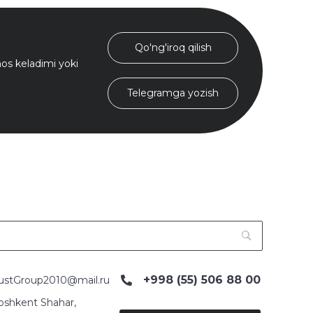
Qo'ng'iroq qilish
s keladimi yoki
Telegramga yozish
+998 (55) 506 88 00
ustGroup2010@mail.ru
oshkent Shahar,