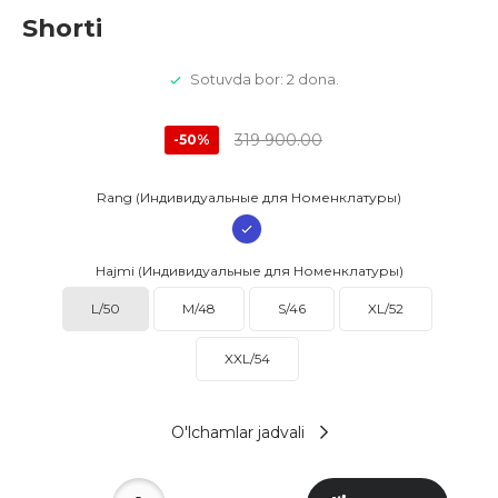
Shorti
Sotuvda bor: 2 dona.
319 900.00
-50%
Rang (Индивидуальные для Номенклатуры)
Hajmi (Индивидуальные для Номенклатуры)
L/50
M/48
S/46
XL/52
XXL/54
O'lchamlar jadvali