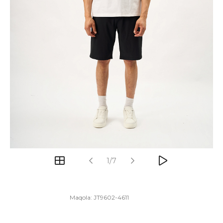
1/7
Maqola:
JT9602-4611