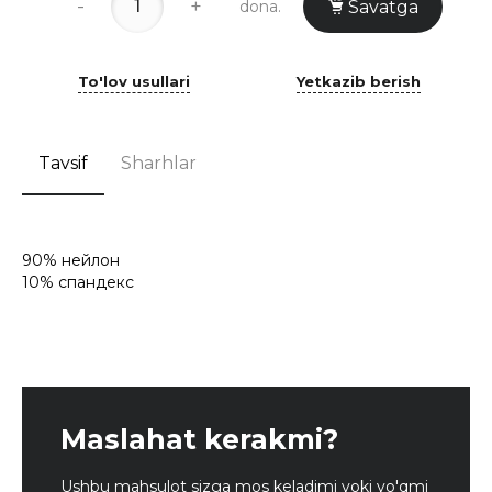
-
+
dona.
Savatga
To'lov usullari
Yetkazib berish
Tavsif
Sharhlar
90% нейлон
10% спандекс
Maslahat kerakmi?
Ushbu mahsulot sizga mos keladimi yoki yo'qmi