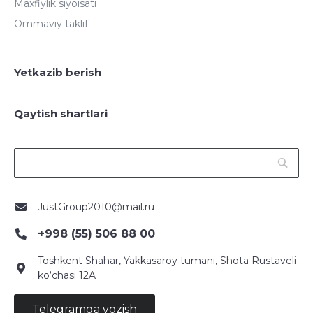
Maxfiylik siyoisati
Ommaviy taklif
Yetkazib berish
Qaytish shartlari
JustGroup2010@mail.ru
+998 (55) 506 88 00
Toshkent Shahar, Yakkasaroy tumani, Shota Rustaveli
ko‘chasi 12A
Telegramga yozish