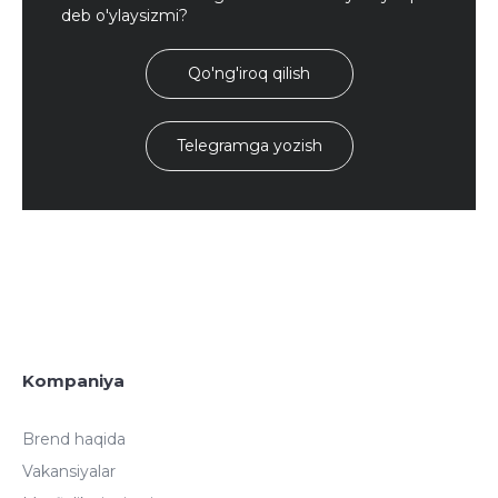
deb o'ylaysizmi?
Qo'ng'iroq qilish
Telegramga yozish
Kompaniya
Brend haqida
Vakansiyalar