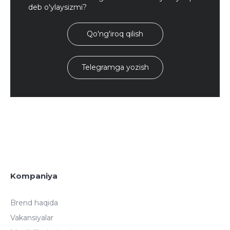
deb o'ylaysizmi?
Qo'ng'iroq qilish
Telegramga yozish
Kompaniya
Brend haqida
Vakansiyalar