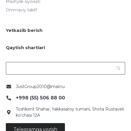
Maxfiylik siyoisati
Ommaviy taklif
Yetkazib berish
Qaytish shartlari
JustGroup2010@mail.ru
+998 (55) 506 88 00
Toshkent Shahar, Yakkasaroy tumani, Shota Rustaveli
ko‘chasi 12A
Telegramga yozish