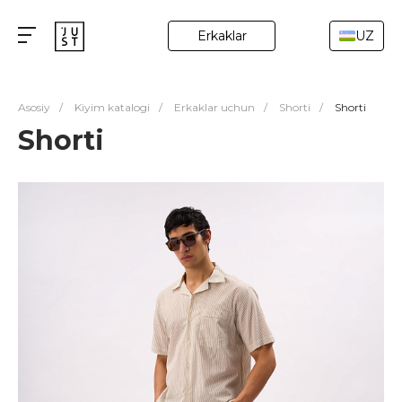
Erkaklar
UZ
Asosiy
/
Kiyim katalogi
/
Erkaklar uchun
/
Shorti
/
Shorti
Shorti