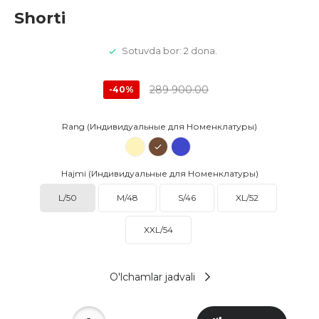
Shorti
Sotuvda bor: 2 dona.
289 900.00
-40%
Rang (Индивидуальные для Номенклатуры)
Hajmi (Индивидуальные для Номенклатуры)
L/50
M/48
S/46
XL/52
XXL/54
O'lchamlar jadvali