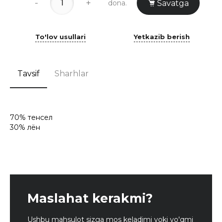
-
+
dona.
Savatga
To'lov usullari
Yetkazib berish
Tavsif
Sharhlar
70% тенсел
30% лён
Maslahat kerakmi?
Ushbu mahsulot sizga mos keladimi yoki yo'qmi