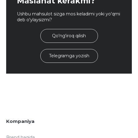
Maslahat kerakmi?
Ushbu mahsulot sizga mos keladimi yoki yo'qmi
deb o'ylaysizmi?
Qo'ng'iroq qilish
Telegramga yozish
Kompaniya
Brend haqida