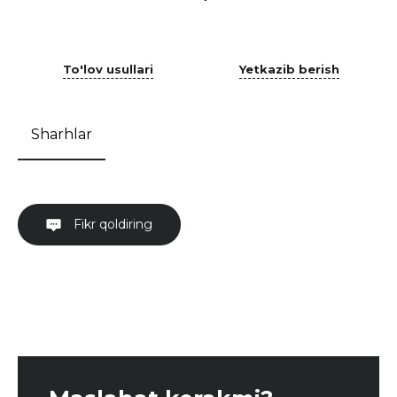
To'lov usullari
Yetkazib berish
Sharhlar
Fikr qoldiring