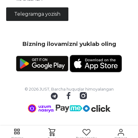
Telegramga yozish
Bizning ilovamizni yuklab oling
© 2026 JUST, Barcha huquqlar himoyalangan