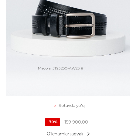
Maqola:
JT93250-AW23 #
Kamar
Sotuvda yo'q
159 900.00
-70%
O'lchamlar jadvali