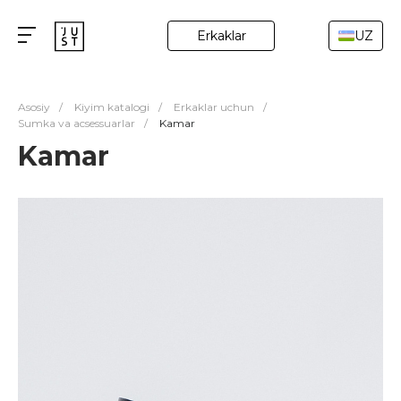
Erkaklar
UZ
Asosiy
/
Kiyim katalogi
/
Erkaklar uchun
/
Sumka va acsessuarlar
/
Kamar
Kamar