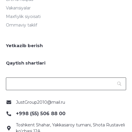
Vakansiyalar
Maxfiylik siyoisati
Ommaviy taklif
Yetkazib berish
Qaytish shartlari
JustGroup2010@mail.ru
+998 (55) 506 88 00
Toshkent Shahar, Yakkasaroy tumani, Shota Rustaveli
ko‘chasi 12A