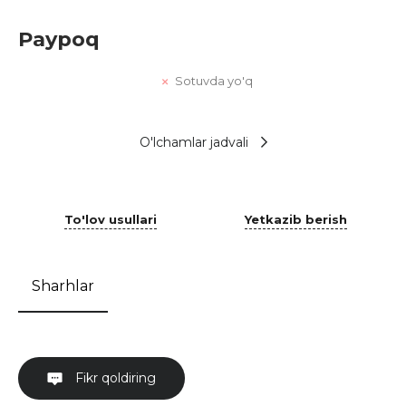
Paypoq
Sotuvda yo'q
O'lchamlar jadvali
To'lov usullari
Yetkazib berish
Sharhlar
Fikr qoldiring