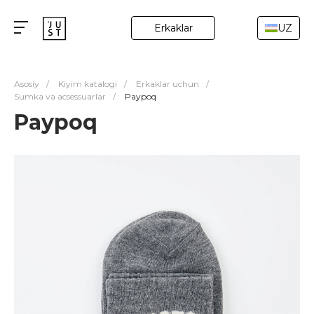
Erkaklar
UZ
Asosiy
/
Kiyim katalogi
/
Erkaklar uchun
/
Sumka va acsessuarlar
/
Paypoq
Paypoq