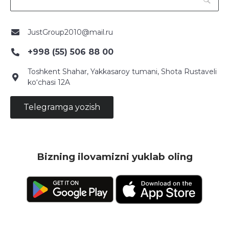
JustGroup2010@mail.ru
+998 (55) 506 88 00
Toshkent Shahar, Yakkasaroy tumani, Shota Rustaveli
ko‘chasi 12A
Telegramga yozish
Bizning ilovamizni yuklab oling