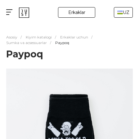
Erkaklar
UZ
Asosiy
/
Kiyim katalogi
/
Erkaklar uchun
/
Sumka va acsessuarlar
/
Paypoq
Paypoq