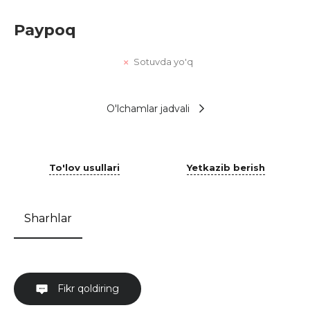
Paypoq
Sotuvda yo'q
O'lchamlar jadvali
To'lov usullari
Yetkazib berish
Sharhlar
Fikr qoldiring