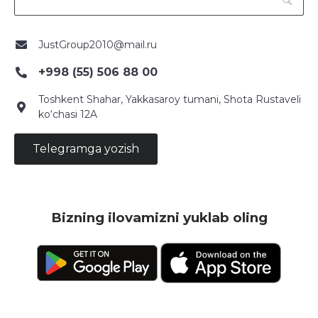
JustGroup2010@mail.ru
+998 (55) 506 88 00
Toshkent Shahar, Yakkasaroy tumani, Shota Rustaveli
ko‘chasi 12A
Telegramga yozish
Bizning ilovamizni yuklab oling