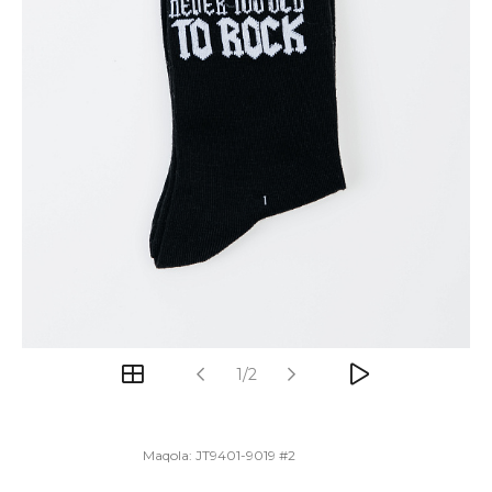
1/2
Maqola:
JT9401-9019 #2