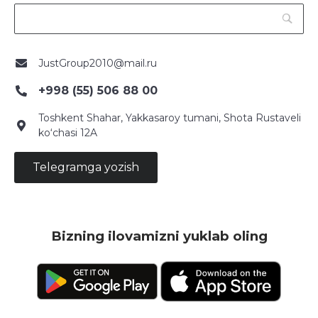
JustGroup2010@mail.ru
+998 (55) 506 88 00
Toshkent Shahar, Yakkasaroy tumani, Shota Rustaveli
ko‘chasi 12A
Telegramga yozish
Bizning ilovamizni yuklab oling