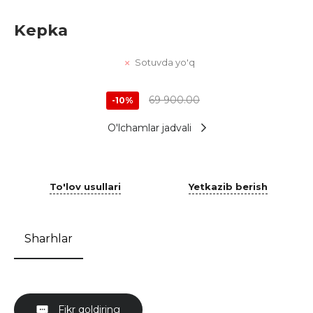
Kepka
Sotuvda yo'q
69 900.00
-10%
O'lchamlar jadvali
To'lov usullari
Yetkazib berish
Sharhlar
Fikr qoldiring