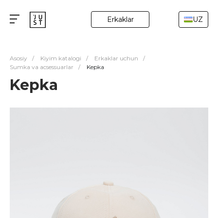
Erkaklar
UZ
Asosiy
/
Kiyim katalogi
/
Erkaklar uchun
/
Sumka va acsessuarlar
/
Kepka
Kepka