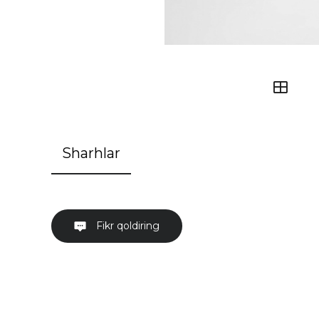
Sharhlar
Fikr qoldiring