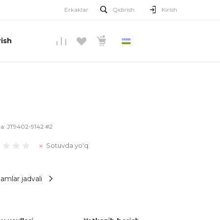
Erkaklar
Qidirish
Kirish
ish
O’ZBEKCHA
la:
JT9402-9142 #2
Sotuvda yo'q
amlar jadvali