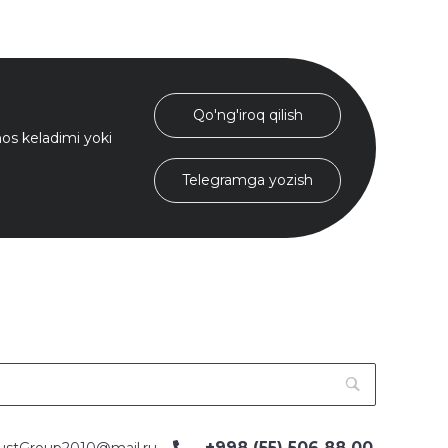
Qo'ng'iroq qilish
s keladimi yoki
Telegramga yozish
+998 (55) 506 88 00
ustGroup2010@mail.ru