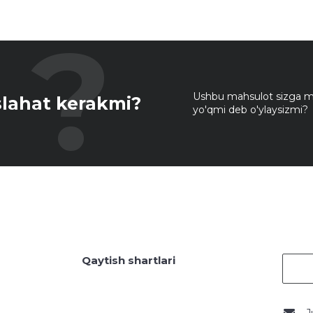
Ushbu mahsulot sizga mo
lahat kerakmi?
yo'qmi deb o'ylaysizmi?
Qaytish shartlari
J