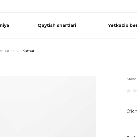
niya
Qaytish shartlari
Yetkazib ber
ssuarlar
/
Kamar
Maqo
O'lch