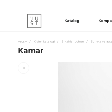
Katalog
Kompa
Asosiy
/
Kiyim katalogi
/
Erkaklar uchun
/
Sumka va acse
Kamar