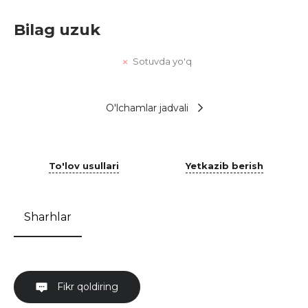
Bilag uzuk
Sotuvda yo'q
O'lchamlar jadvali
To'lov usullari
Yetkazib berish
Sharhlar
Fikr qoldiring