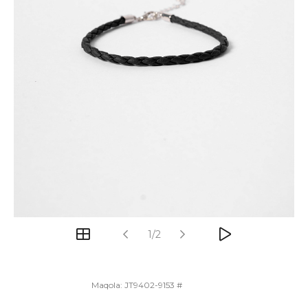
1/2
Maqola:
JT9402-9153 #