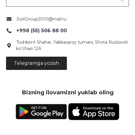
JustGroup2010@mail.ru
+998 (55) 506 88 00
Toshkent Shahar, Yakkasaroy tumani, Shota Rustaveli
ko‘chasi 12A
Telegramga yozish
Bizning ilovamizni yuklab oling