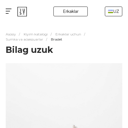
Erkaklar
UZ
Asosiy
/
Kiyim katalogi
/
Erkaklar uchun
/
Sumka va acsessuarlar
/
Braslet
Bilag uzuk