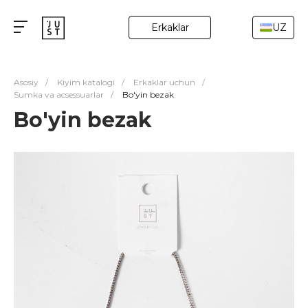
Erkaklar
UZ
Asosiy
/
Kiyim katalogi
/
Erkaklar uchun
/
Sumka va acsessuarlar
/
Bo'yin bezak
Bo'yin bezak