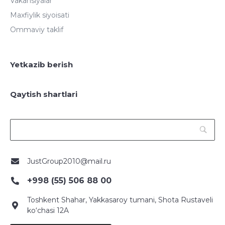
Vakansiyalar
Maxfiylik siyoisati
Ommaviy taklif
Yetkazib berish
Qaytish shartlari
JustGroup2010@mail.ru
+998 (55) 506 88 00
Toshkent Shahar, Yakkasaroy tumani, Shota Rustaveli
ko‘chasi 12A