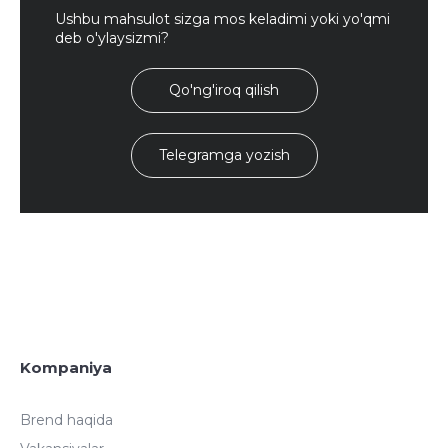
Ushbu mahsulot sizga mos keladimi yoki yo'qmi
deb o'ylaysizmi?
Qo'ng'iroq qilish
Telegramga yozish
Kompaniya
Brend haqida