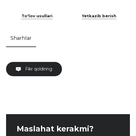
To'lov usullari
Yetkazib berish
Sharhlar
Fikr qoldiring
Maslahat kerakmi?