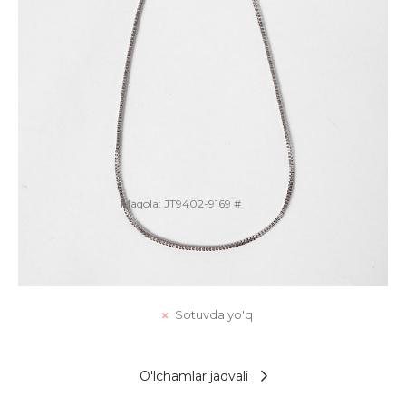
Maqola:
JT9402-9169 #
Bo'yin bezak
Sotuvda yo'q
O'lchamlar jadvali