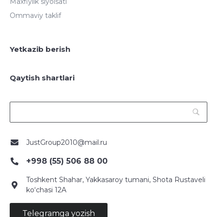
Maxfiylik siyoisati
Ommaviy taklif
Yetkazib berish
Qaytish shartlari
JustGroup2010@mail.ru
+998 (55) 506 88 00
Toshkent Shahar, Yakkasaroy tumani, Shota Rustaveli
ko‘chasi 12A
Telegramga yozish