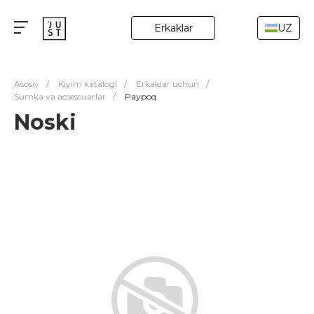
Erkaklar
UZ
Asosiy
/
Kiyim katalogi
/
Erkaklar uchun
/
Sumka va acsessuarlar
/
Paypoq
Noski