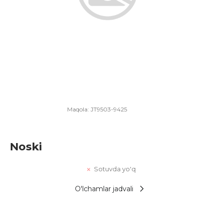
Maqola:
JT9503-9425
Noski
Sotuvda yo'q
O'lchamlar jadvali