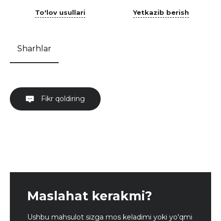
To'lov usullari
Yetkazib berish
Sharhlar
Fikr qoldiring
Maslahat kerakmi?
Ushbu mahsulot sizga mos keladimi yoki yo'qmi