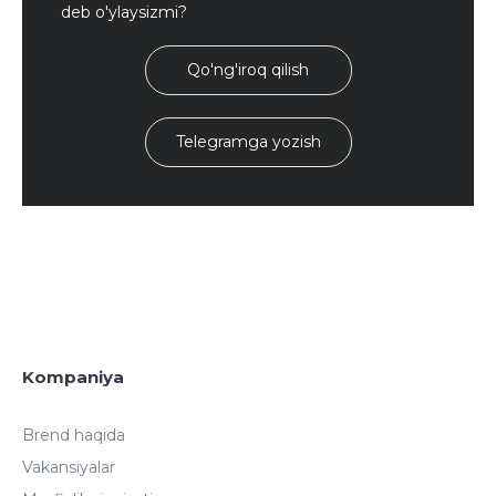
deb o'ylaysizmi?
Qo'ng'iroq qilish
Telegramga yozish
Kompaniya
Brend haqida
Vakansiyalar