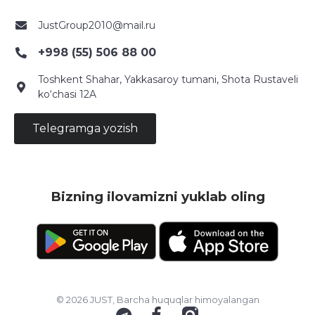
JustGroup2010@mail.ru
+998 (55) 506 88 00
Toshkent Shahar, Yakkasaroy tumani, Shota Rustaveli
ko‘chasi 12A
Telegramga yozish
Bizning ilovamizni yuklab oling
© 2026 JUST, Barcha huquqlar himoyalangan