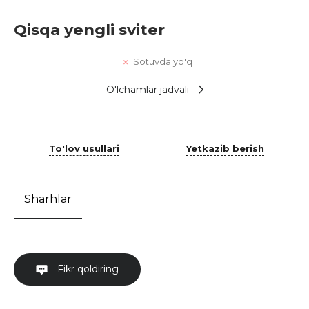
Qisqa yengli sviter
Sotuvda yo'q
O'lchamlar jadvali
To'lov usullari
Yetkazib berish
Sharhlar
Fikr qoldiring