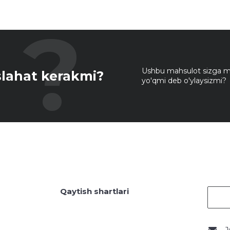
Ushbu mahsulot sizga mo
lahat kerakmi?
yo'qmi deb o'ylaysizmi?
Qaytish shartlari
J