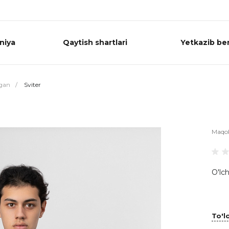
niya
Qaytish shartlari
Yetkazib ber
igan
/
Sviter
Maqo
O'lch
To'lo