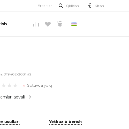
Erkaklar
Qidirish
Kirish
ish
O’ZBEKCHA
la:
JT9402-2081 #2
Sotuvda yo'q
amlar jadvali
v usullari
Yetkazib berish