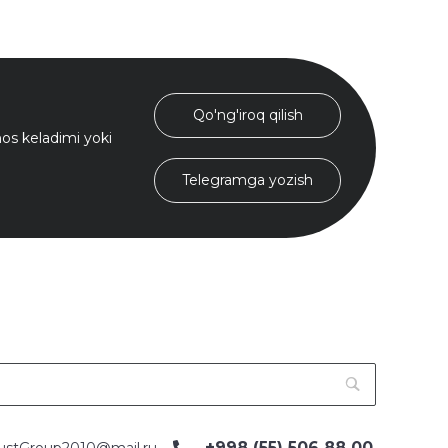
Qo'ng'iroq qilish
s keladimi yoki
Telegramga yozish
+998 (55) 506 88 00
ustGroup2010@mail.ru