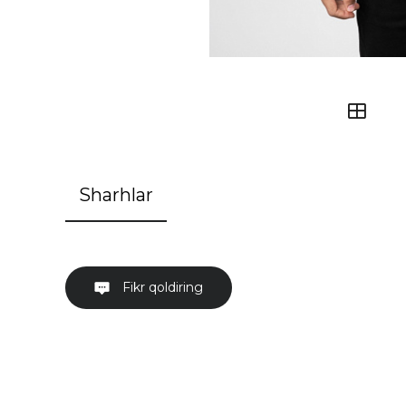
Sharhlar
Fikr qoldiring