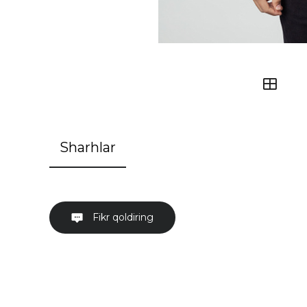
Sharhlar
Fikr qoldiring