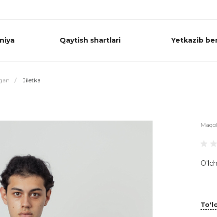
niya
Qaytish shartlari
Yetkazib ber
igan
/
Jiletka
Maqo
O'lch
To'lo