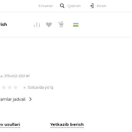
Erkaklar
Qidirish
Kirish
ish
O’ZBEKCHA
la:
JT9402-2121 #1
Sotuvda yo'q
amlar jadvali
v usullari
Yetkazib berish