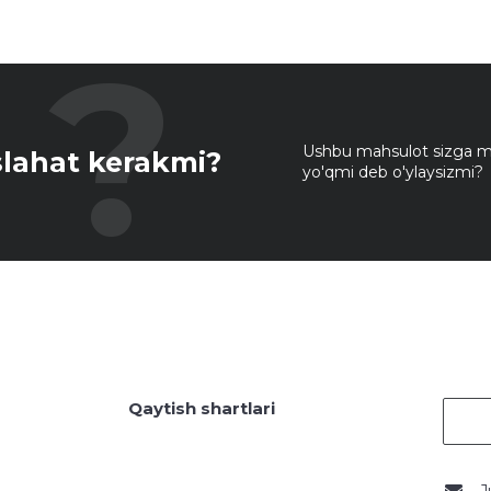
Ushbu mahsulot sizga mo
lahat kerakmi?
yo'qmi deb o'ylaysizmi?
Qaytish shartlari
J