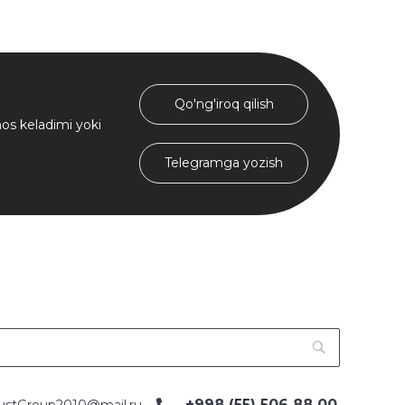
Qo'ng'iroq qilish
s keladimi yoki
Telegramga yozish
+998 (55) 506 88 00
ustGroup2010@mail.ru