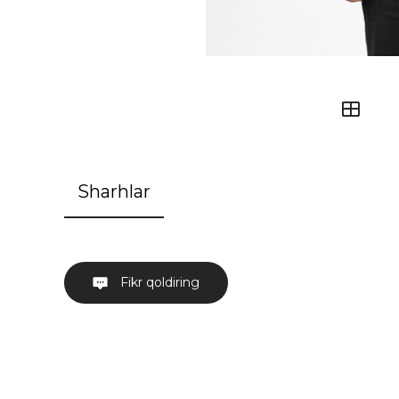
Sharhlar
Fikr qoldiring