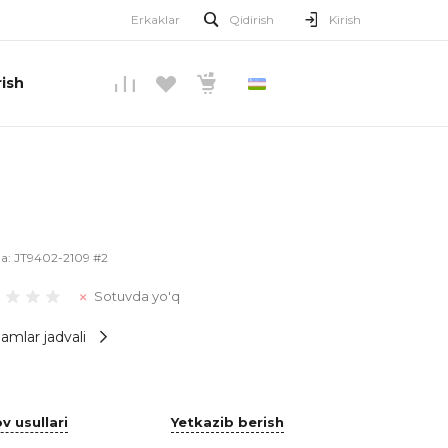
Erkaklar
Qidirish
Kirish
ish
O’ZBEKCHA
la:
JT9402-2109 #2
Sotuvda yo'q
amlar jadvali
v usullari
Yetkazib berish