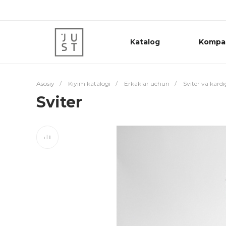
Katalog
Kompa
Asosiy
/
Kiyim katalogi
/
Erkaklar uchun
/
Sviter va kard
Sviter