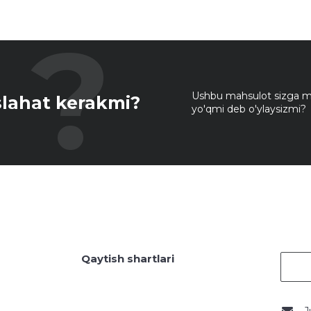
Ushbu mahsulot sizga mo
lahat kerakmi?
yo'qmi deb o'ylaysizmi?
Qaytish shartlari
J