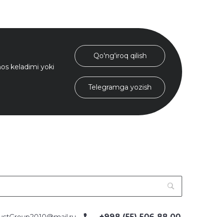
Qo'ng'iroq qilish
s keladimi yoki
Telegramga yozish
+998 (55) 506 88 00
ustGroup2010@mail.ru