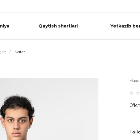
niya
Qaytish shartlari
Yetkazib ber
igan
/
Sviter
Maqo
O'lch
To'lo