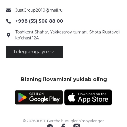
JustGroup2010@mail.ru
+998 (55) 506 88 00
Toshkent Shahar, Yakkasaroy tumani, Shota Rustaveli
ko‘chasi 12A
Telegramga yozish
Bizning ilovamizni yuklab oling
© 2026 JUST, Barcha huquqlar himoyalangan