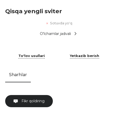
Qisqa yengli sviter
Sotuvda yo'q
O'lchamlar jadvali
To'lov usullari
Yetkazib berish
Sharhlar
Fikr qoldiring