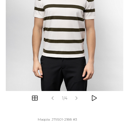
1/4
Maqola:
JT9501-2188 #3