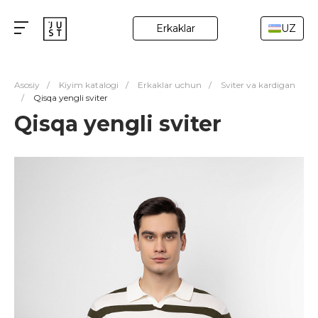
Erkaklar
UZ
Asosiy
/
Kiyim katalogi
/
Erkaklar uchun
/
Sviter va kardigan
/
Qisqa yengli sviter
Qisqa yengli sviter