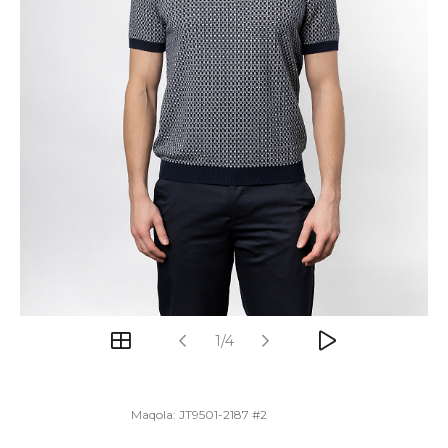
1/4
Maqola:
JT9501-2187 #2