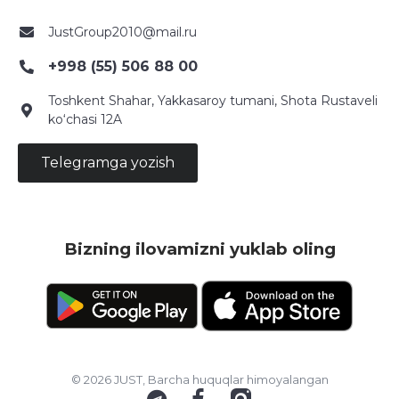
JustGroup2010@mail.ru
+998 (55) 506 88 00
Toshkent Shahar, Yakkasaroy tumani, Shota Rustaveli
ko‘chasi 12A
Telegramga yozish
Bizning ilovamizni yuklab oling
© 2026 JUST, Barcha huquqlar himoyalangan