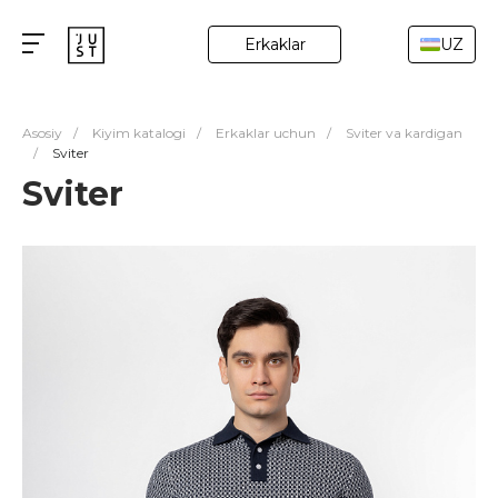
Erkaklar
UZ
Asosiy
/
Kiyim katalogi
/
Erkaklar uchun
/
Sviter va kardigan
/
Sviter
Sviter