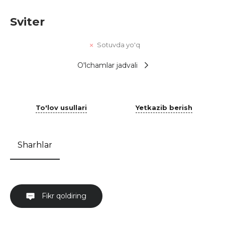
Sviter
Sotuvda yo'q
O'lchamlar jadvali
To'lov usullari
Yetkazib berish
Sharhlar
Fikr qoldiring