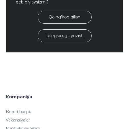
deb o'ylaysizmi?
Qo'ng'iroq qilish
Telegramga yozish
Kompaniya
Brend haqida
Vakansiyalar
Maxfiylik siyoisati