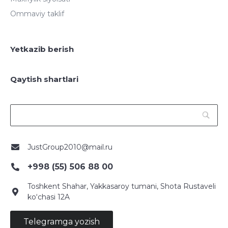
Ommaviy taklif
Yetkazib berish
Qaytish shartlari
JustGroup2010@mail.ru
+998 (55) 506 88 00
Toshkent Shahar, Yakkasaroy tumani, Shota Rustaveli
ko‘chasi 12A
Telegramga yozish