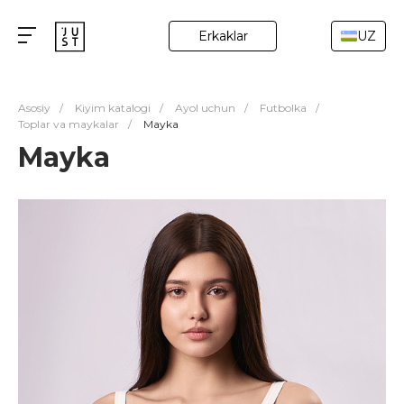
Erkaklar
UZ
Asosiy
/
Kiyim katalogi
/
Ayol uchun
/
Futbolka
/
Toplar va maykalar
/
Mayka
Mayka