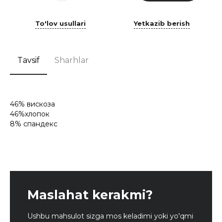
To'lov usullari
Yetkazib berish
Tavsif
Sharhlar
46% вискоза
46%хлопок
8% спандекс
Maslahat kerakmi?
Ushbu mahsulot sizga mos keladimi yoki yo'qmi