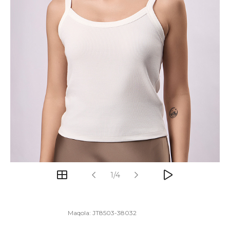
1/4
Maqola:
JT8503-38032