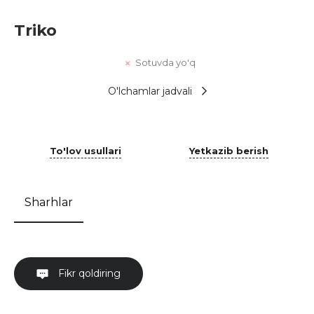
Triko
Sotuvda yo'q
O'lchamlar jadvali
To'lov usullari
Yetkazib berish
Sharhlar
Fikr qoldiring