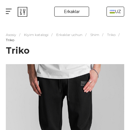
Erkaklar
UZ
Asosiy
/
Kiyim katalogi
/
Erkaklar uchun
/
Shim
/
Triko
/
Triko
Triko