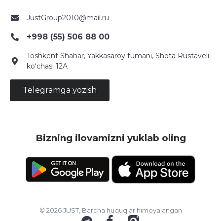
JustGroup2010@mail.ru
+998 (55) 506 88 00
Toshkent Shahar, Yakkasaroy tumani, Shota Rustaveli
ko‘chasi 12A
Telegramga yozish
Bizning ilovamizni yuklab oling
© 2026 JUST, Barcha huquqlar himoyalangan