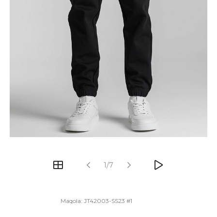
1/7
Maqola:
JT42003-SS23 #1