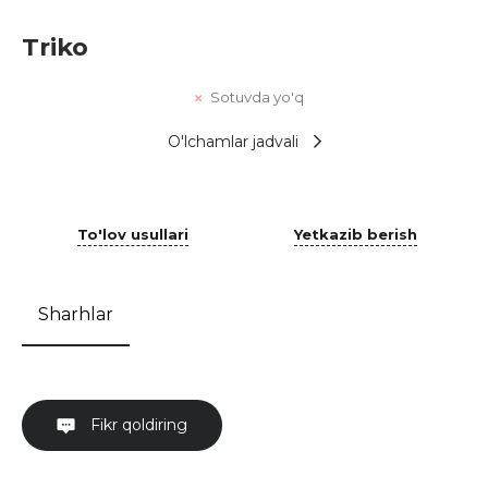
Triko
Sotuvda yo'q
O'lchamlar jadvali
To'lov usullari
Yetkazib berish
Sharhlar
Fikr qoldiring