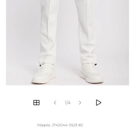
1/4
Maqola:
JT42044-SS23 #2