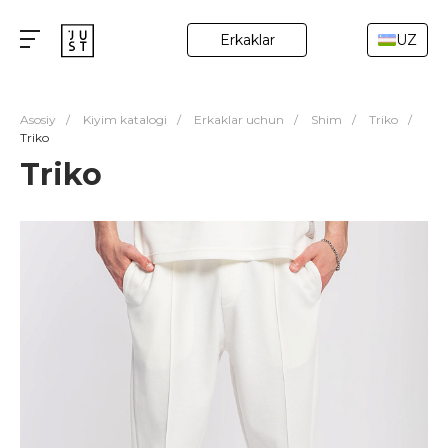
Erkaklar
UZ
Asosiy
/
Kiyim katalogi
/
Erkaklar uchun
/
Shim
/
Triko
/
Triko
Triko