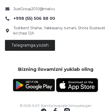
JustGroup2010@mail.ru
+998 (55) 506 88 00
Toshkent Shahar, Yakkasaroy tumani, Shota Rustaveli
ko‘chasi 12A
Telegramga yozish
Bizning ilovamizni yuklab oling
© 2026 JUST, Barcha huquqlar himoyalangan