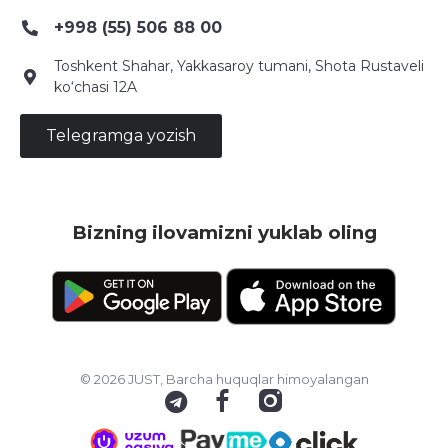
+998 (55) 506 88 00
Toshkent Shahar, Yakkasaroy tumani, Shota Rustaveli
ko‘chasi 12A
Telegramga yozish
Bizning ilovamizni yuklab oling
© 2026 JUST, Barcha huquqlar himoyalangan