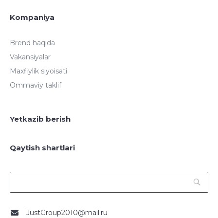
Kompaniya
Brend haqida
Vakansiyalar
Maxfiylik siyoisati
Ommaviy taklif
Yetkazib berish
Qaytish shartlari
JustGroup2010@mail.ru