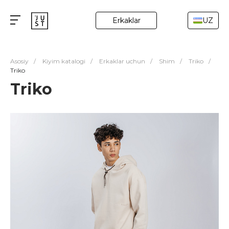
Erkaklar
UZ
Asosiy
/
Kiyim katalogi
/
Erkaklar uchun
/
Shim
/
Triko
/
Triko
Triko