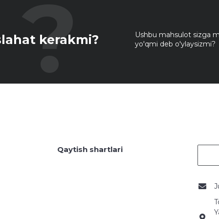
Ushbu mahsulot sizga mo
lahat kerakmi?
yo'qmi deb o'ylaysizmi?
Qaytish shartlari
J
T
Y