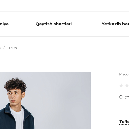
niya
Qaytish shartlari
Yetkazib ber
o
/
Triko
Maqo
O'lch
To'lo