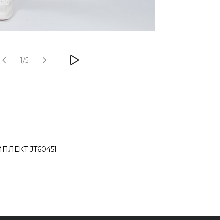
1/5
ПЛЕКТ JT60451