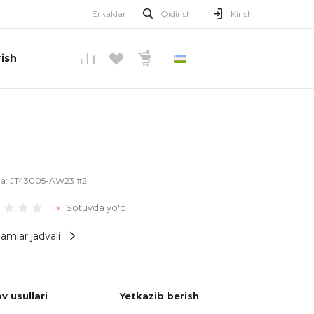
Erkaklar
Qidirish
Kirish
ish
O’ZBEKCHA
la:
JT43005-AW23 #2
Sotuvda yo'q
amlar jadvali
v usullari
Yetkazib berish