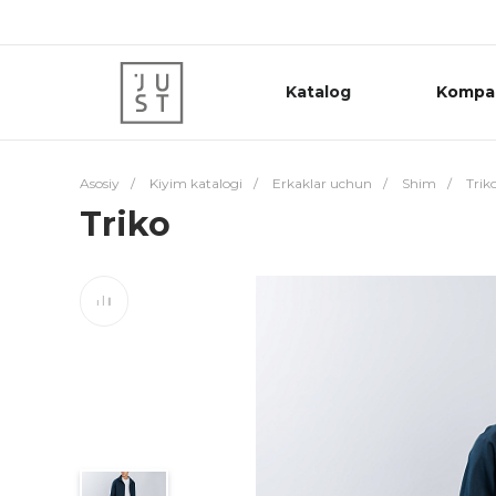
Katalog
Kompa
Asosiy
/
Kiyim katalogi
/
Erkaklar uchun
/
Shim
/
Trik
Triko