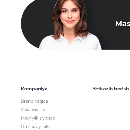
Mas
Kompaniya
Yetkazib berish
Brend haqida
Vakansiyalar
Maxfiylik siyoisati
Ommaviy taklif