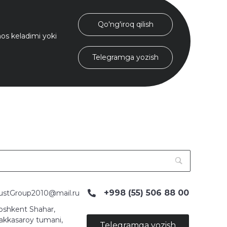
Qo'ng'iroq qilish
s keladimi yoki
Telegramga yozish
+998 (55) 506 88 00
ustGroup2010@mail.ru
oshkent Shahar,
akkasaroy tumani,
Telegramga yozish