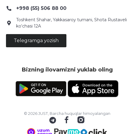
+998 (55) 506 88 00
Toshkent Shahar, Yakkasaroy tumani, Shota Rustaveli
ko‘chasi 12A
Telegramga yozish
Bizning ilovamizni yuklab oling
© 2026 JUST, Barcha huquqlar himoyalangan