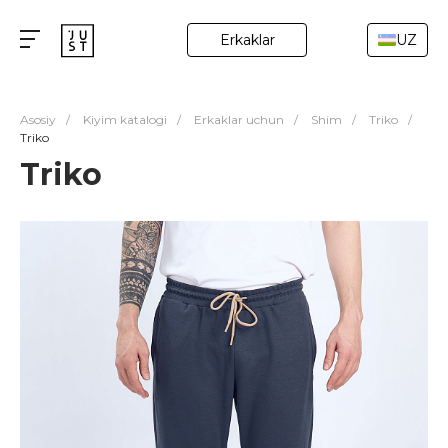
Erkaklar
UZ
Asosiy
/
Kiyim katalogi
/
Erkaklar uchun
/
Shim
/
Triko
/
Triko
Triko