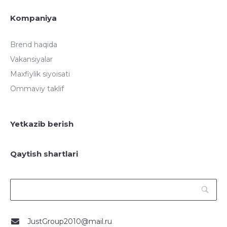
Kompaniya
Brend haqida
Vakansiyalar
Maxfiylik siyoisati
Ommaviy taklif
Yetkazib berish
Qaytish shartlari
JustGroup2010@mail.ru