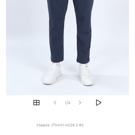
1/4
Maqola:
JT9401-4026-2 #2