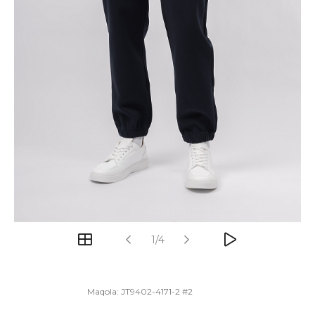
1/4
Maqola:
JT9402-4171-2 #2