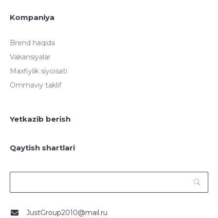
Kompaniya
Brend haqida
Vakansiyalar
Maxfiylik siyoisati
Ommaviy taklif
Yetkazib berish
Qaytish shartlari
JustGroup2010@mail.ru