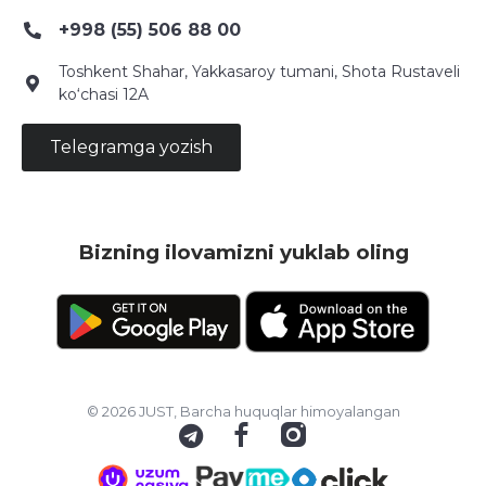
+998 (55) 506 88 00
Toshkent Shahar, Yakkasaroy tumani, Shota Rustaveli
ko‘chasi 12A
Telegramga yozish
Bizning ilovamizni yuklab oling
© 2026 JUST, Barcha huquqlar himoyalangan