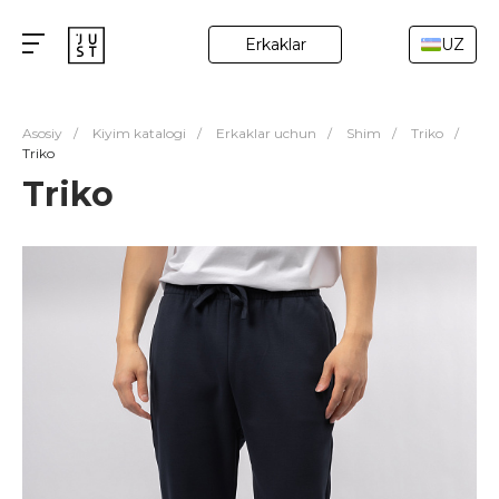
Erkaklar
UZ
Asosiy
/
Kiyim katalogi
/
Erkaklar uchun
/
Shim
/
Triko
/
Triko
Triko