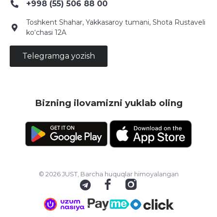
+998 (55) 506 88 00
Toshkent Shahar, Yakkasaroy tumani, Shota Rustaveli
ko‘chasi 12A
Telegramga yozish
Bizning ilovamizni yuklab oling
© 2026 JUST, Barcha huquqlar himoyalangan