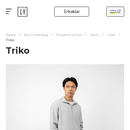
Erkaklar
UZ
Asosiy
/
Kiyim katalogi
/
Erkaklar uchun
/
Shim
/
Triko
/
Triko
Triko