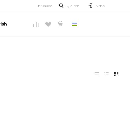
Erkaklar
Qidirish
Kirish
ish
O’ZBEKCHA