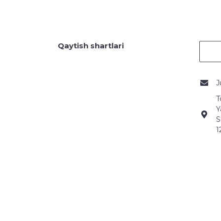
Qaytish shartlari
J
T
Y
S
1