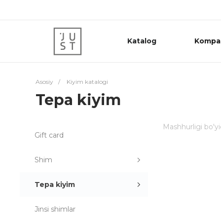
Katalog
Kompa
Asosiy
/
Kiyim katalogi
Tepa kiyim
Mashhurligi bo'y
Gift card
Shim
Tepa kiyim
Jinsi shimlar