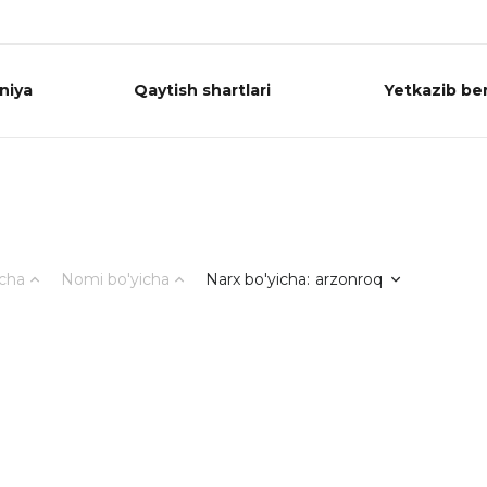
niya
Qaytish shartlari
Yetkazib ber
icha
Nomi bo'yicha
Narx bo'yicha
:
arzonroq