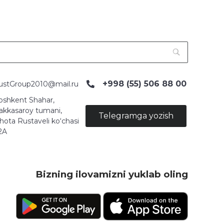
+998 (55) 506 88 00
ustGroup2010@mail.ru
oshkent Shahar,
akkasaroy tumani,
Telegramga yozish
hota Rustaveli ko‘chasi
2A
Bizning ilovamizni yuklab oling