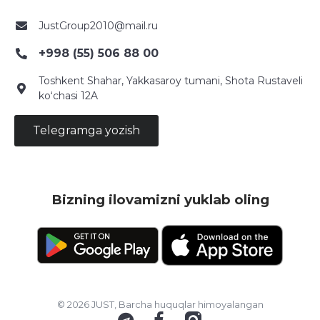
JustGroup2010@mail.ru
+998 (55) 506 88 00
Toshkent Shahar, Yakkasaroy tumani, Shota Rustaveli
ko‘chasi 12A
Telegramga yozish
Bizning ilovamizni yuklab oling
© 2026 JUST, Barcha huquqlar himoyalangan