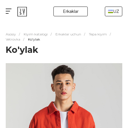
Erkaklar
UZ
Asosiy
/
Kiyim katalogi
/
Erkaklar uchun
/
Tepa kiyim
/
Vetrovka
/
Ko'ylak
Ko'ylak