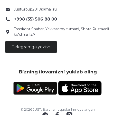
JustGroup2010@mail.ru
+998 (55) 506 88 00
Toshkent Shahar, Yakkasaroy tumani, Shota Rustaveli
ko‘chasi 12A
Telegramga yozish
Bizning ilovamizni yuklab oling
© 2026 JUST, Barcha huquqlar himoyalangan