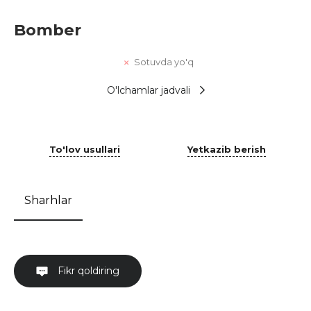
Bomber
Sotuvda yo'q
O'lchamlar jadvali
To'lov usullari
Yetkazib berish
Sharhlar
Fikr qoldiring