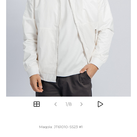
1/8
Maqola:
JT61010-SS23 #1