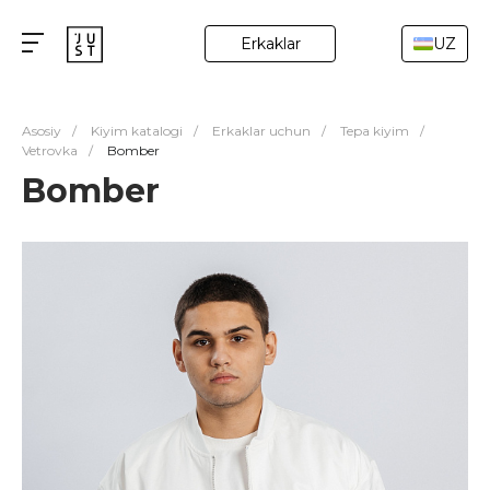
Erkaklar
UZ
Asosiy
/
Kiyim katalogi
/
Erkaklar uchun
/
Tepa kiyim
/
Vetrovka
/
Bomber
Bomber