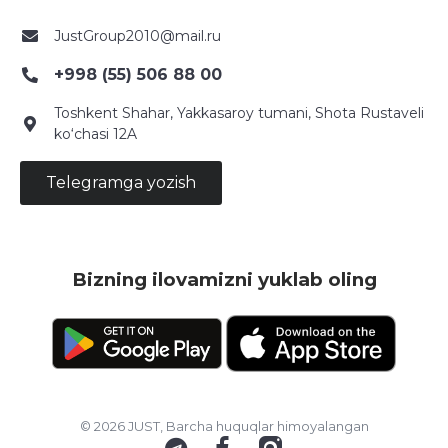
JustGroup2010@mail.ru
+998 (55) 506 88 00
Toshkent Shahar, Yakkasaroy tumani, Shota Rustaveli
ko‘chasi 12A
Telegramga yozish
Bizning ilovamizni yuklab oling
© 2026 JUST, Barcha huquqlar himoyalangan