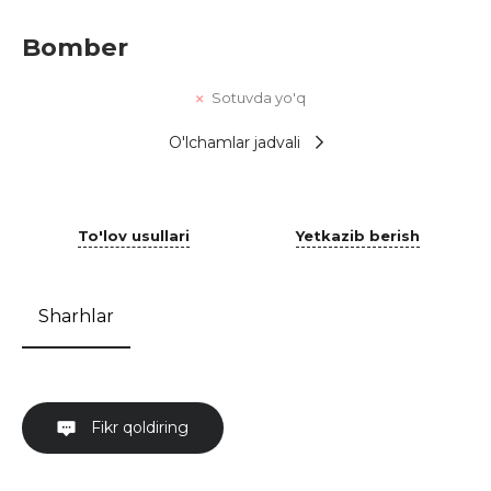
Bomber
Sotuvda yo'q
O'lchamlar jadvali
To'lov usullari
Yetkazib berish
Sharhlar
Fikr qoldiring