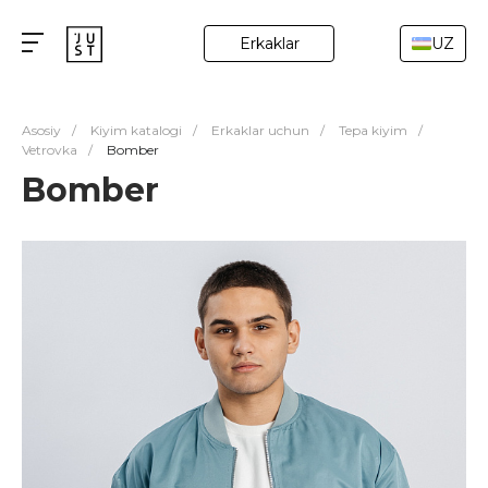
Erkaklar
UZ
Asosiy
/
Kiyim katalogi
/
Erkaklar uchun
/
Tepa kiyim
/
Vetrovka
/
Bomber
Bomber