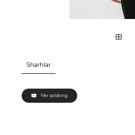
Sharhlar
Fikr qoldiring