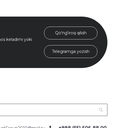
Qo'ng'iroq qilish
s keladimi yoki
Telegramga yozish
+998 (55) 506 88 00
ustGroup2010@mail.ru