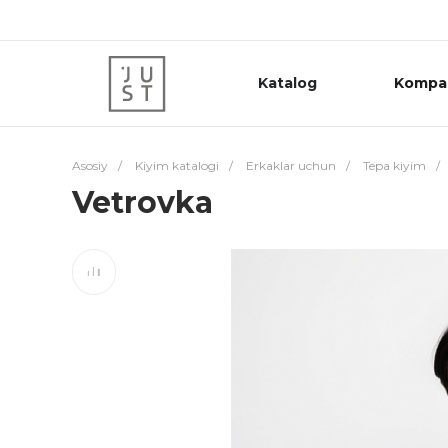
Katalog
Kompa
Asosiy
/
Kiyim katalogi
/
Erkaklar uchun
/
Tepa kiyim
/
Vetrovka