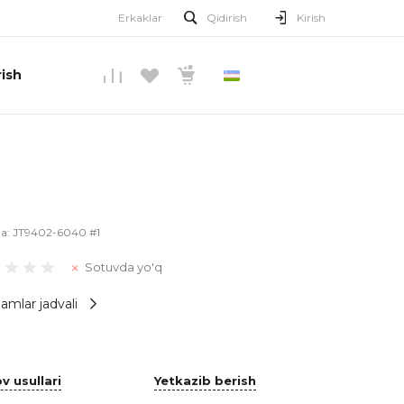
Erkaklar
Qidirish
Kirish
ish
O’ZBEKCHA
la:
JT9402-6040 #1
Sotuvda yo'q
amlar jadvali
v usullari
Yetkazib berish