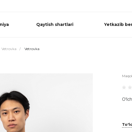
niya
Qaytish shartlari
Yetkazib ber
Vetrovka
/
Vetrovka
Maqo
O'lch
To'lo