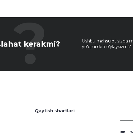
Ushbu mahsulot sizga mo
lahat kerakmi?
yo'qmi deb o'ylaysizmi?
Qaytish shartlari
J