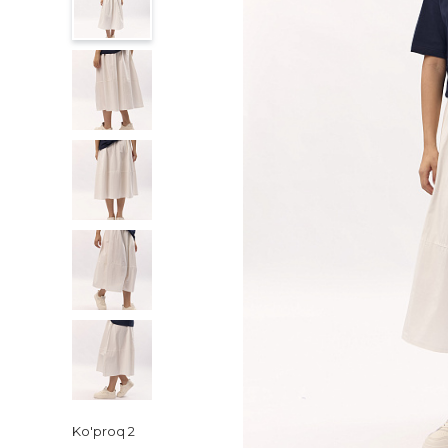
Ko'proq
2