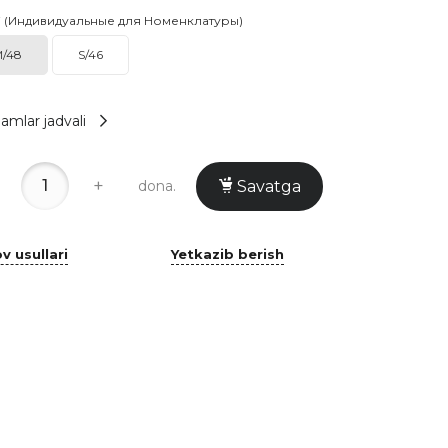
i (Индивидуальные для Номенклатуры)
/48
S/46
amlar jadvali
+
dona.
Savatga
v usullari
Yetkazib berish