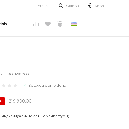
Erkaklar
Qidirish
Kirish
ish
O’ZBEKCHA
la:
JT8601-78060
Sotuvda bor: 6 dona.
219 900.00
0%
 (Индивидуальные для Номенклатуры)