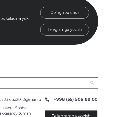
Qo'ng'iroq qilish
s keladimi yoki
Telegramga yozish
+998 (55) 506 88 00
ustGroup2010@mail.ru
oshkent Shahar,
akkasaroy tumani,
Telegramga yozish