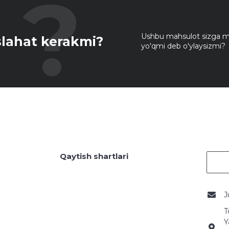
Ushbu mahsulot sizga mo
lahat kerakmi?
yo'qmi deb o'ylaysizmi?
Qaytish shartlari
J
T
Y