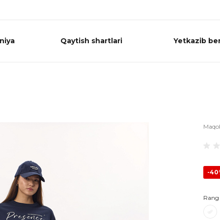
niya
Qaytish shartlari
Yetkazib ber
Maqo
-4
Rang