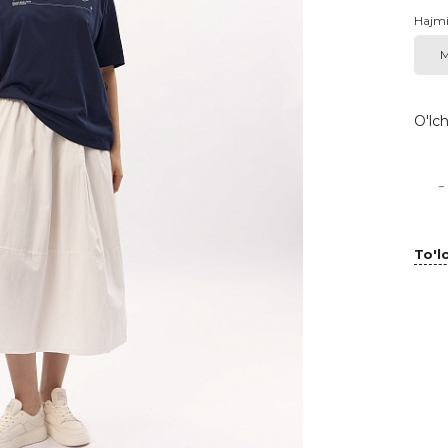
Hajm
M
O'lch
-
To'lo