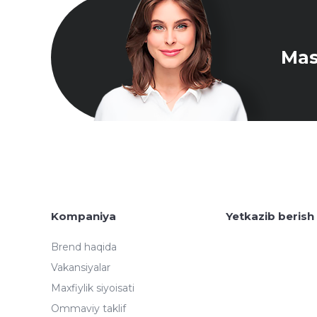
Mas
Kompaniya
Yetkazib berish
Brend haqida
Vakansiyalar
Maxfiylik siyoisati
Ommaviy taklif