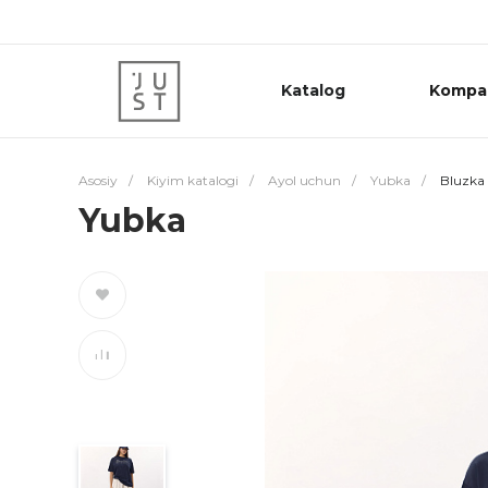
Katalog
Kompa
Asosiy
/
Kiyim katalogi
/
Ayol uchun
/
Yubka
/
Bluzka
Yubka