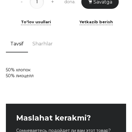
-
+
dona.
Savatga
To'lov usullari
Yetkazib berish
Tavsif
Sharhlar
50% хлопок
50% лиоцелл
Maslahat kerakmi?
Сомневаетесь, подойдет ли вам этот товар?