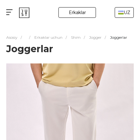
Erkaklar
UZ
Asosiy
/
/
Erkaklar uchun
/
Shim
/
Jogger
/
Joggerlar
Joggerlar