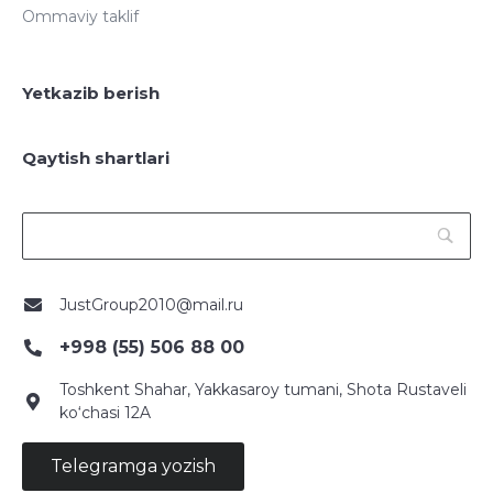
Ommaviy taklif
Yetkazib berish
Qaytish shartlari
JustGroup2010@mail.ru
+998 (55) 506 88 00
Toshkent Shahar, Yakkasaroy tumani, Shota Rustaveli
ko‘chasi 12A
Telegramga yozish