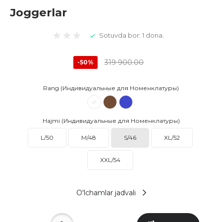
Joggerlar
Sotuvda bor: 1 dona.
319 900.00
-50%
Rang (Индивидуальные для Номенклатуры)
Hajmi (Индивидуальные для Номенклатуры)
L/50
M/48
S/46
XL/52
XXL/54
O'lchamlar jadvali