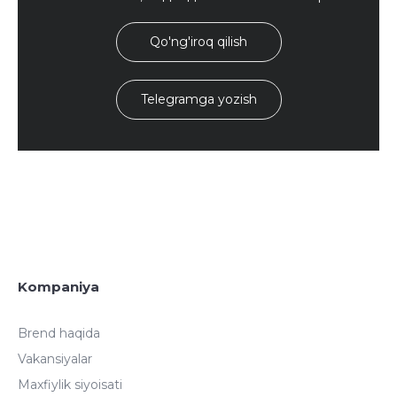
Qo'ng'iroq qilish
Telegramga yozish
Kompaniya
Brend haqida
Vakansiyalar
Maxfiylik siyoisati