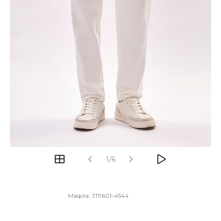
1/6
Maqola:
JT9601-4544