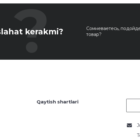
Сомневаетесь, подойде
lahat kerakmi?
товар?
Qaytish shartlari
J
T