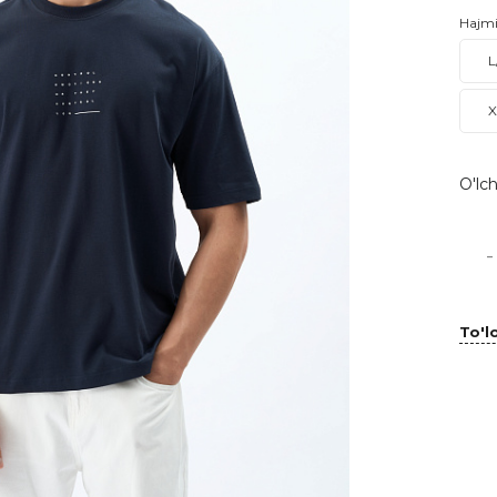
Hajm
L
X
O'lch
-
To'lo