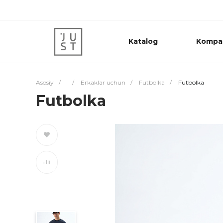
Katalog
Kompa
Asosiy
/
/
Erkaklar uchun
/
Futbolka
/
Futbolka
Futbolka