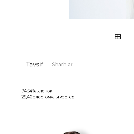
Tavsif
Sharhlar
74,54% хлопок
25,46 элостомультиэстер