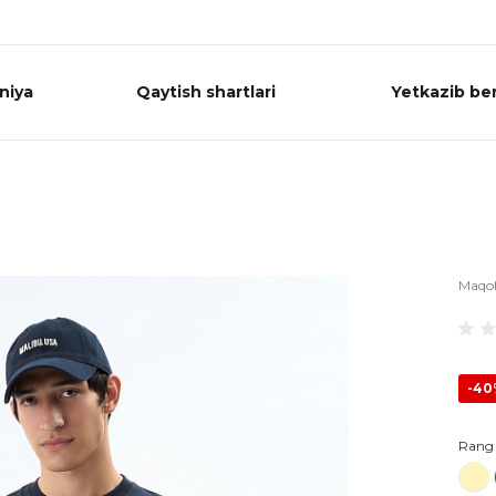
niya
Qaytish shartlari
Yetkazib ber
Maqo
-4
Rang