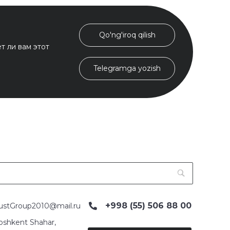
Qo'ng'iroq qilish
т ли вам этот
Telegramga yozish
+998 (55) 506 88 00
ustGroup2010@mail.ru
oshkent Shahar,