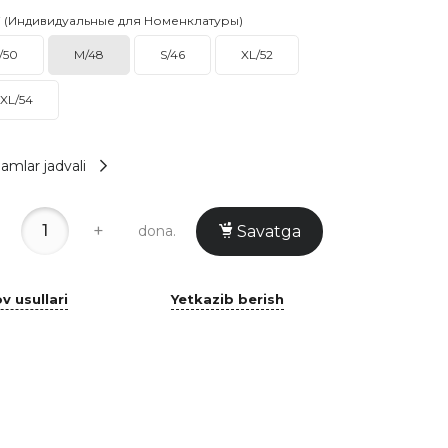
i (Индивидуальные для Номенклатуры)
/50
M/48
S/46
XL/52
XL/54
amlar jadvali
+
dona.
Savatga
v usullari
Yetkazib berish