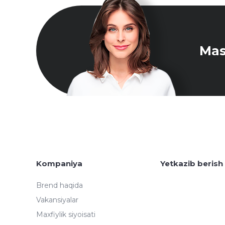
Mas
Kompaniya
Yetkazib berish
Brend haqida
Vakansiyalar
Maxfiylik siyoisati