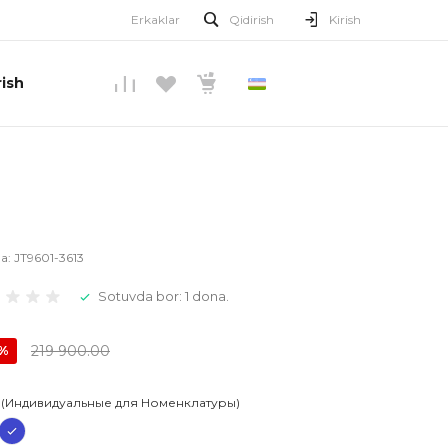
Erkaklar
Qidirish
Kirish
ish
O’ZBEKCHA
la:
JT9601-3613
Sotuvda bor: 1 dona.
219 900.00
0%
 (Индивидуальные для Номенклатуры)