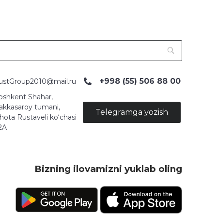
+998 (55) 506 88 00
ustGroup2010@mail.ru
oshkent Shahar,
akkasaroy tumani,
Telegramga yozish
hota Rustaveli ko‘chasi
2A
Bizning ilovamizni yuklab oling