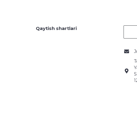
Qaytish shartlari
J
T
Y
S
1