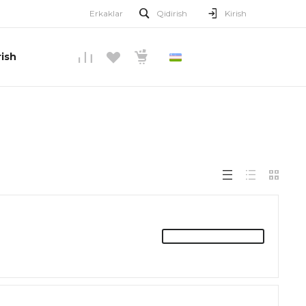
Erkaklar
Qidirish
Kirish
ish
O’ZBEKCHA