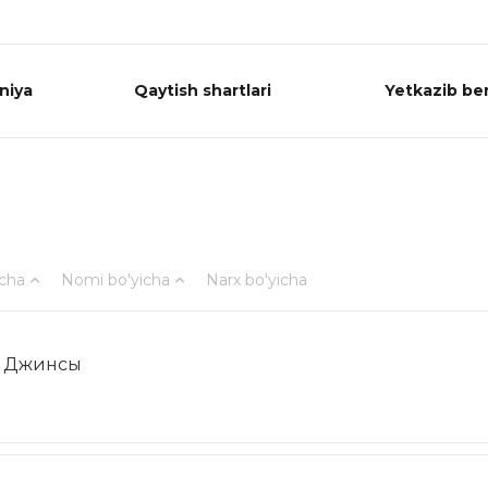
niya
Qaytish shartlari
Yetkazib ber
icha
Nomi bo'yicha
Narx bo'yicha
Джинсы