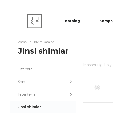
Katalog
Kompa
Asosiy
/
Kiyim katalogi
Jinsi shimlar
Mashhurligi bo'y
Gift card
Shim
Tepa kiyim
Jinsi shimlar