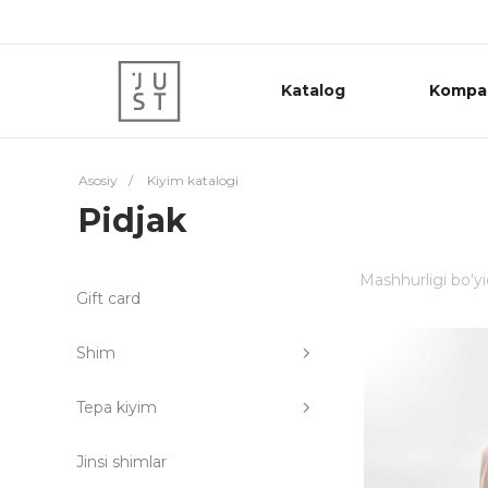
Katalog
Kompa
Asosiy
/
Kiyim katalogi
Pidjak
Mashhurligi bo'y
Gift card
Shim
Tepa kiyim
Jinsi shimlar