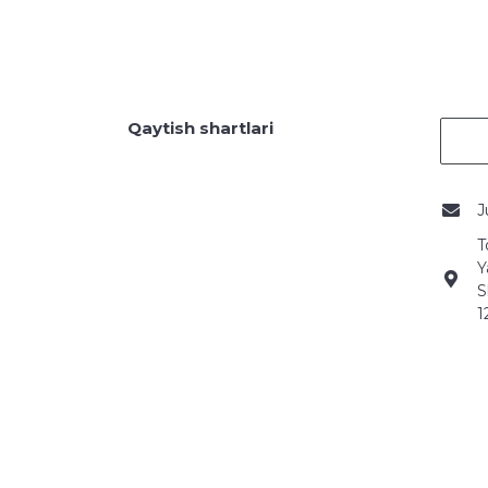
Qaytish shartlari
J
T
Y
S
1