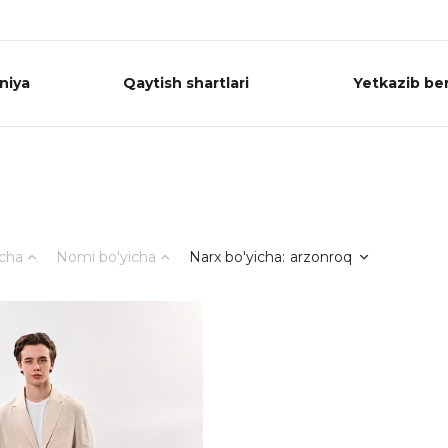
niya
Qaytish shartlari
Yetkazib ber
icha
Nomi bo'yicha
Narx bo'yicha
:
arzonroq