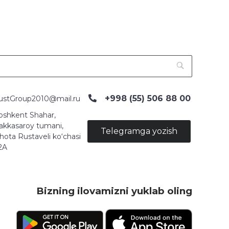
+998 (55) 506 88 00
ustGroup2010@mail.ru
oshkent Shahar,
akkasaroy tumani,
Telegramga yozish
hota Rustaveli ko‘chasi
2A
Bizning ilovamizni yuklab oling