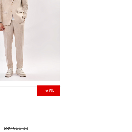
-40%
689 900.00