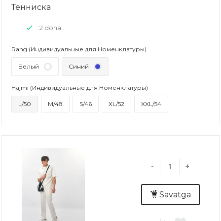
Тенниска
: 2 dona..
Rang (Индивидуальные для Номенклатуры)
Белый
Синий
Hajmi (Индивидуальные для Номенклатуры)
L/50
M/48
S/46
XL/52
XXL/54
-
+
Savatga