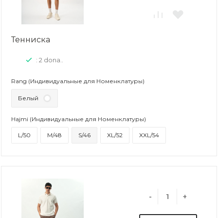
Тенниска
: 2 dona..
Rang (Индивидуальные для Номенклатуры)
Белый
Hajmi (Индивидуальные для Номенклатуры)
L/50
M/48
S/46
XL/52
XXL/54
-
+