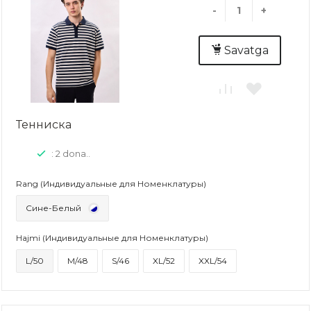
-
+
Savatga
Тенниска
: 2 dona..
Rang (Индивидуальные для Номенклатуры)
Сине-Белый
Hajmi (Индивидуальные для Номенклатуры)
L/50
M/48
S/46
XL/52
XXL/54