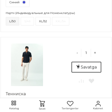
Синий
Hajmi (Индивидуальные для Номенклатуры)
L/50
S/46
XL/52
XXL/54
-
+
Savatga
Тенниска
: 2 dona..
Tanlanganlar
Kabinet
Katalog
Savat