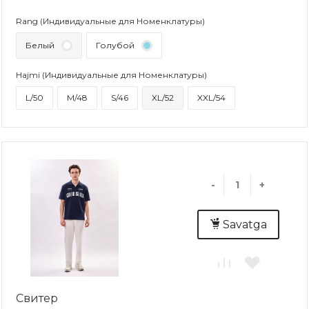
Rang (Индивидуальные для Номенклатуры)
Белый
Голубой
Hajmi (Индивидуальные для Номенклатуры)
L/50
M/48
S/46
XL/52
XXL/54
-
+
Savatga
Свитер