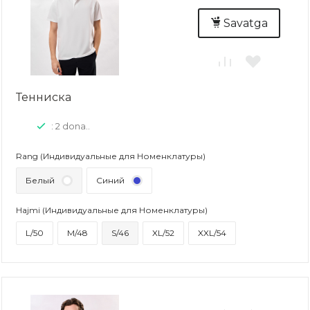
Savatga
Тенниска
: 2 dona..
Rang (Индивидуальные для Номенклатуры)
Белый
Синий
Hajmi (Индивидуальные для Номенклатуры)
L/50
M/48
S/46
XL/52
XXL/54