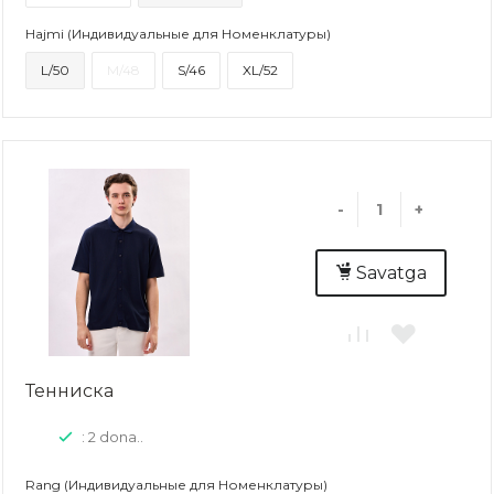
Hajmi (Индивидуальные для Номенклатуры)
L/50
M/48
S/46
XL/52
-
+
Savatga
Тенниска
: 2 dona..
Rang (Индивидуальные для Номенклатуры)