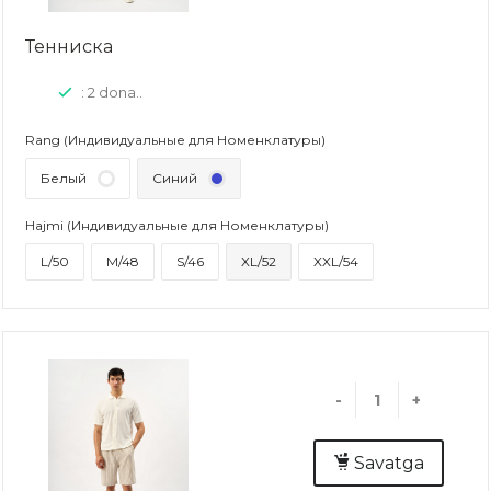
Тенниска
: 2 dona..
Rang (Индивидуальные для Номенклатуры)
Белый
Синий
Hajmi (Индивидуальные для Номенклатуры)
L/50
M/48
S/46
XL/52
XXL/54
-
+
Savatga