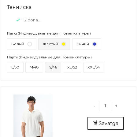
Тенниска
: 2 dona..
Rang (Индивидуальные для Номенклатуры)
Белый
Желтый
Синий
Hajmi (Индивидуальные для Номенклатуры)
L/50
M/48
S/46
XL/52
XXL/54
-
+
Savatga