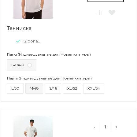
Тенниска
: 2 dona..
Rang (Индивидуальные для Номенклатуры)
Белый
Hajmi (Индивидуальные для Номенклатуры)
L/50
M/48
S/46
XL/52
XXL/54
-
+