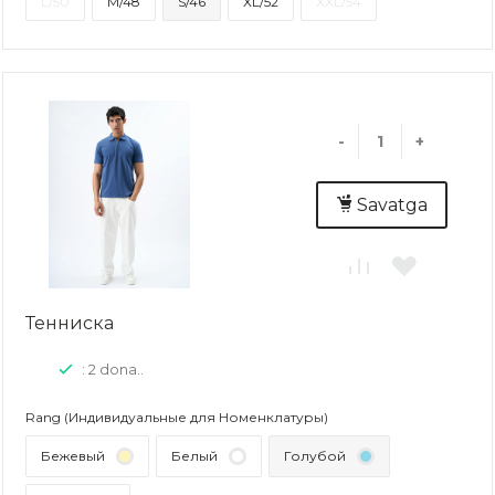
L/50
M/48
S/46
XL/52
XXL/54
-
+
Savatga
Тенниска
: 2 dona..
Rang (Индивидуальные для Номенклатуры)
Бежевый
Белый
Голубой