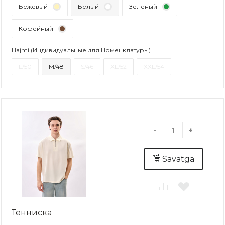
Бежевый
Белый
Зеленый
Кофейный
Hajmi (Индивидуальные для Номенклатуры)
L/50
M/48
S/46
XL/52
XXL/54
-
+
Savatga
Тенниска