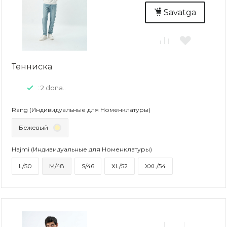
Savatga
Тенниска
: 2 dona..
Rang (Индивидуальные для Номенклатуры)
Бежевый
Hajmi (Индивидуальные для Номенклатуры)
L/50
M/48
S/46
XL/52
XXL/54