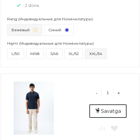
: 2 dona..
Rang (Индивидуальные для Номенклатуры)
Бежевый
Синий
Hajmi (Индивидуальные для Номенклатуры)
L/50
M/48
S/46
XL/52
XXL/54
-
+
Savatga