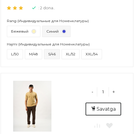
: 2 dona..
Rang (Индивидуальные для Номенклатуры)
Бежевый
Синий
Hajmi (Индивидуальные для Номенклатуры)
L/50
M/48
S/46
XL/52
XXL/54
-
+
Savatga