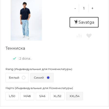
-
+
Savatga
Тенниска
: 2 dona..
Rang (Индивидуальные для Номенклатуры)
Белый
Синий
Hajmi (Индивидуальные для Номенклатуры)
L/50
M/48
S/46
XL/52
XXL/54