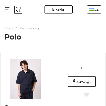
Erkaklar
UZ
Asosiy
/
Kiyim katalogi
Polo
-
+
Savatga