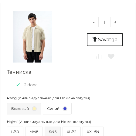
-
+
Savatga
Тенниска
: 2 dona..
Rang (Индивидуальные для Номенклатуры)
Бежевый
Синий
Hajmi (Индивидуальные для Номенклатуры)
L/50
M/48
S/46
XL/52
XXL/54