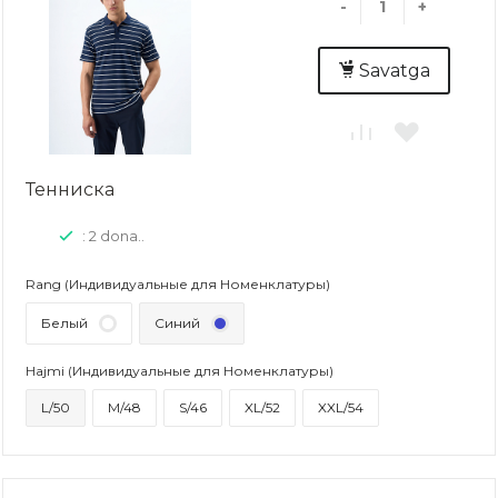
-
+
Savatga
Тенниска
: 2 dona..
Rang (Индивидуальные для Номенклатуры)
Белый
Синий
Hajmi (Индивидуальные для Номенклатуры)
L/50
M/48
S/46
XL/52
XXL/54