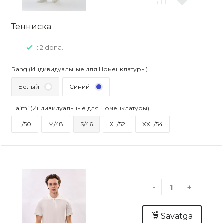
Тенниска
: 2 dona..
Rang (Индивидуальные для Номенклатуры)
Белый
Синий
Hajmi (Индивидуальные для Номенклатуры)
L/50
M/48
S/46
XL/52
XXL/54
-
+
Savatga