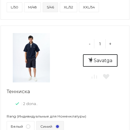
L/50
M/48
S/46
XL/52
XXL/54
-
+
Savatga
Тенниска
: 2 dona..
Rang (Индивидуальные для Номенклатуры)
Белый
Синий