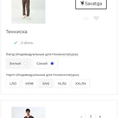
Savatga
Тенниска
: 2 dona..
Rang (Индивидуальные для Номенклатуры)
Белый
Синий
Hajmi (Индивидуальные для Номенклатуры)
L/50
M/48
S/46
XL/52
XXL/54
-
+