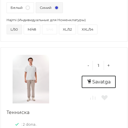
Белый
Синий
Hajmi (Индивидуальные для Номенклатуры)
L/50
M/48
S/46
XL/52
XXL/54
-
+
Savatga
Тенниска
: 2 dona..