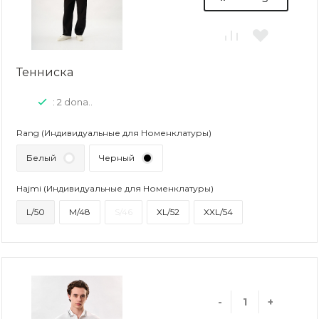
Тенниска
: 2 dona..
Rang (Индивидуальные для Номенклатуры)
Белый
Черный
Hajmi (Индивидуальные для Номенклатуры)
L/50
M/48
S/46
XL/52
XXL/54
-
+