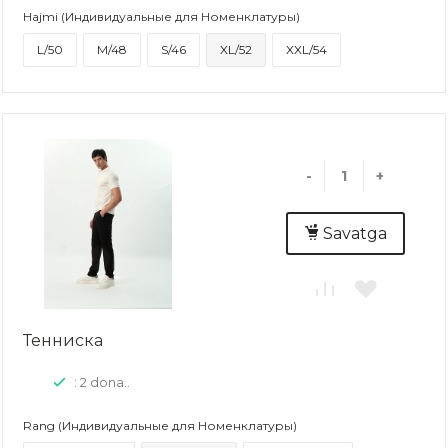
Hajmi (Индивидуальные для Номенклатуры)
L/50
M/48
S/46
XL/52
XXL/54
-
+
Savatga
Тенниска
: 2 dona..
Rang (Индивидуальные для Номенклатуры)