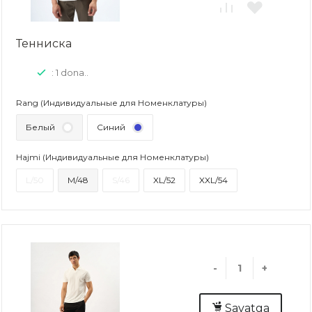
Тенниска
: 1 dona..
Rang (Индивидуальные для Номенклатуры)
Белый
Синий
Hajmi (Индивидуальные для Номенклатуры)
L/50
M/48
S/46
XL/52
XXL/54
-
+
Savatga