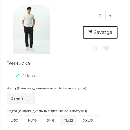
-
+
Savatga
Тенниска
: 1 dona..
Rang (Индивидуальные для Номенклатуры)
Белый
Hajmi (Индивидуальные для Номенклатуры)
L/50
M/48
S/46
XL/52
XXL/54