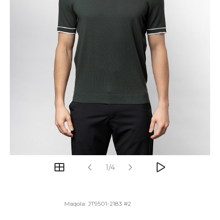
1/4
Maqola:
JT9501-2183 #2