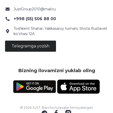
JustGroup2010@mail.ru
+998 (55) 506 88 00
Toshkent Shahar, Yakkasaroy tumani, Shota Rustaveli
ko‘chasi 12A
Telegramga yozish
Bizning ilovamizni yuklab oling
© 2026 JUST, Barcha huquqlar himoyalangan