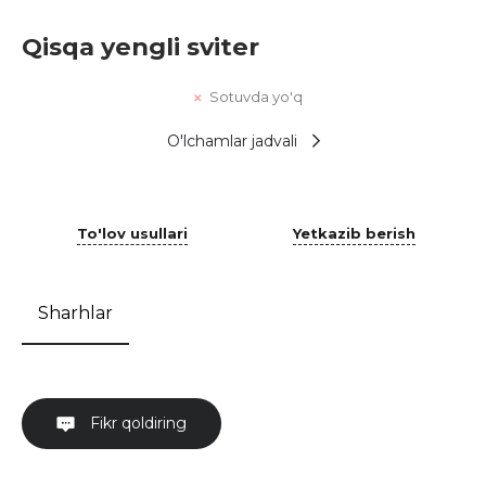
Qisqa yengli sviter
Sotuvda yo'q
O'lchamlar jadvali
To'lov usullari
Yetkazib berish
Sharhlar
Fikr qoldiring