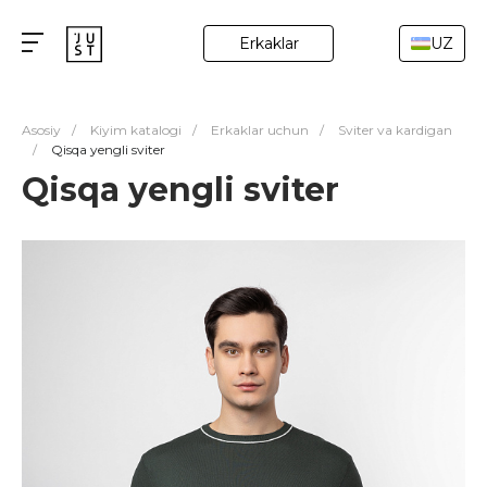
Erkaklar
UZ
Asosiy
/
Kiyim katalogi
/
Erkaklar uchun
/
Sviter va kardigan
/
Qisqa yengli sviter
Qisqa yengli sviter