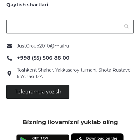
Qaytish shartlari
JustGroup2010@mail.ru
+998 (55) 506 88 00
Toshkent Shahar, Yakkasaroy tumani, Shota Rustaveli
ko‘chasi 12A
Telegramga yozish
Bizning ilovamizni yuklab oling