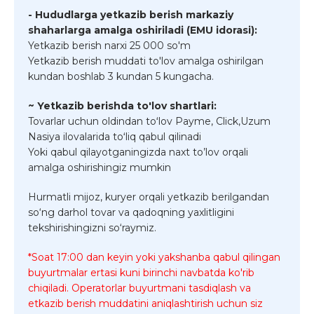
- Hududlarga yetkazib berish markaziy
shaharlarga amalga oshiriladi (EMU idorasi):
Yetkazib berish narxi 25 000 so'm
Yetkazib berish muddati to'lov amalga oshirilgan
kundan boshlab 3 kundan 5 kungacha.
~ Yetkazib berishda to'lov shartlari:
Tovarlar uchun oldindan toʻlov Payme, Click,Uzum
Nasiya ilovalarida toʻliq qabul qilinadi
Yoki qabul qilayotganingizda naxt to’lov orqali
amalga oshirishingiz mumkin
Hurmatli mijoz, kuryer orqali yetkazib berilgandan
so‘ng darhol tovar va qadoqning yaxlitligini
tekshirishingizni so‘raymiz.
*Soat 17:00 dan keyin yoki yakshanba qabul qilingan
buyurtmalar ertasi kuni birinchi navbatda ko'rib
chiqiladi. Operatorlar buyurtmani tasdiqlash va
etkazib berish muddatini aniqlashtirish uchun siz