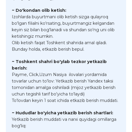
~ Do'kondan olib ketish:
Izohlarda buyurtmani olib ketish sizga qulayroq
bo'lgan filialni ko'rsating, buyurtmangiz kelgandan
keyin siz bilan bog'lanadi va shundan so'ng uni olib
ketishingiz mumkin.
Olib ketish faqat Toshkent shahrida amal qiladi.
Bunday holda, etkazib berish bepul.
~ Toshkent shahri bo'ylab tezkor yetkazib
berish:
Payme, Click,Uzum Nasiya ilovalari yordamida
tovarlar uchun to'lov: Yetkazib berish Yandex taksi
tomonidan amalga oshiriladi (mijoz yetkazib berish
uchun tegishli tarif bo'yicha to'laydi)
To'lovdan keyin 1 soat ichida etkazib berish muddati.
~ Hududlar bo'yicha yetkazib berish shartlari:
Yetkazib berish muddati va narxi quyidagi omillarga
bog'liq: