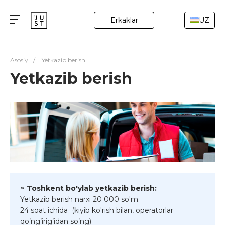
Erkaklar
UZ
Asosiy
/
Yetkazib berish
Yetkazib berish
~ Toshkent bo'ylab yetkazib berish:
Yetkazib berish narxi 20 000 so'm.
24 soat ichida (kiyib ko'rish bilan, operatorlar
qo’ng’irig’idan so’ng)