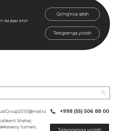
Qo'ng'iroq qilish
т ли вам этот
Telegramga yozish
+998 (55) 506 88 00
ustGroup2010@mail.ru
oshkent Shahar,
akkasaroy tumani,
Telegramga yozish