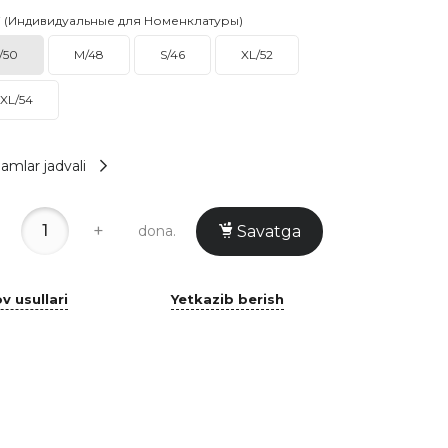
i (Индивидуальные для Номенклатуры)
/50
M/48
S/46
XL/52
XL/54
amlar jadvali
+
dona.
Savatga
v usullari
Yetkazib berish