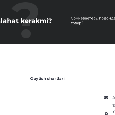
Сомневаетесь, подойде
lahat kerakmi?
товар?
Qaytish shartlari
J
T
Y