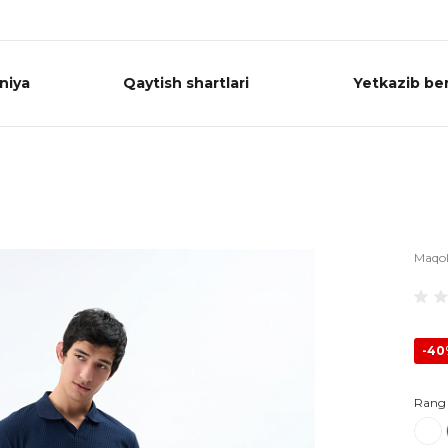
niya
Qaytish shartlari
Yetkazib ber
Maqo
-4
Rang