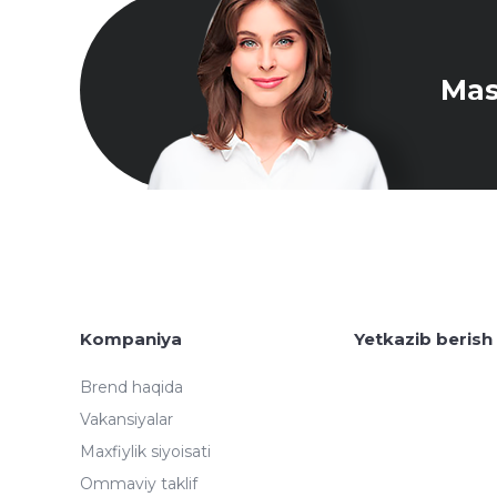
Mas
Kompaniya
Yetkazib berish
Brend haqida
Vakansiyalar
Maxfiylik siyoisati
Ommaviy taklif