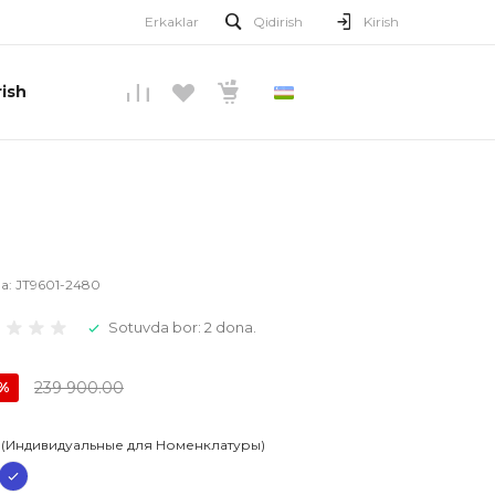
Erkaklar
Qidirish
Kirish
ish
O’ZBEKCHA
la:
JT9601-2480
Sotuvda bor: 2 dona.
239 900.00
0%
 (Индивидуальные для Номенклатуры)