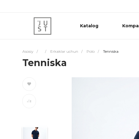
Katalog
Kompa
Asosiy
/
/
Erkaklar uchun
/
Polo
/
Tenniska
Tenniska