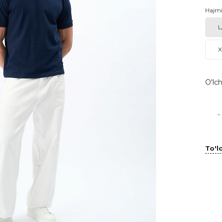
Hajm
L
X
O'lch
-
To'lo