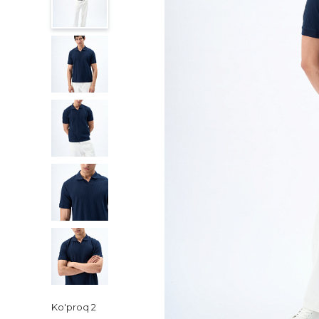
Ko'proq
2